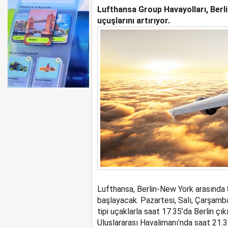
Lufthansa Group Havayolları, Berli
AYJET’E AİT EĞİTİM 
uçuşlarını artırıyor.
Lufthansa, Berlin-New York arasında
başlayacak. Pazartesi, Salı, Çarşam
tipi uçaklarla saat 17.35’da Berlin çı
Uluslararası Havalimanı’nda saat 21.