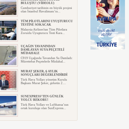
BULUŞTU! (VİDEOLU)
Cumhuriyet tarihinin en büyük projesi
olan İstanbul Havalimanı’nı...
TÜM PİLOTLARINI UYUŞTURUCU
TESTİNE SOKACAK
Malaysia Airlines'tan Tüm Pilotlara
Zorunlu Uyuşturucu Testi Kara...
UÇAĞIN TAVANINDAN
DAMLAYAN SUYA PEÇETELİ
MÜDAHALE
C919 Uçağında Tavandan Su Damladı:
Mürettebat Peçetelerle Müdahal...
MURAT ŞEKER, 6 AYLIK
SONUÇLARI DEĞERLENDİRDİ
Türk Hava Yolları yönetim Kurulu
Başkanı Murat Şeker, şirketin 2....
SUNEXPRESS’TEN GÜNLÜK
YOLCU REKORU!
Türk Hava Yolları ve Lufthansa’nın
ortak kuruluşu olan SunExpress...
IBERYA HAVAYOLLARI GÜNEŞ
TUTULMASI İÇİN ÖZEL UÇUŞ
DÜZENLİYOR