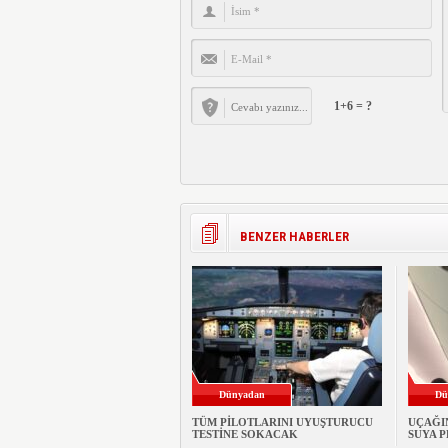
1+6 = ?
BENZER HABERLER
Dünyadan
Dü
TÜM PİLOTLARINI UYUŞTURUCU
UÇAĞI
TESTİNE SOKACAK
SUYA 