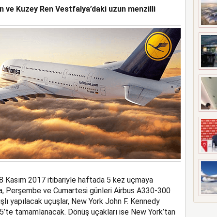
n ve Kuzey Ren Vestfalya’daki uzun menzilli
UÇAĞI KAZA KRIMA UĞRADI
 8 Kasım 2017 itibariyle haftada 5 kez uçmaya
ba, Perşembe ve Cumartesi günleri Airbus A330-300
kışlı yapılacak uçuşlar, New York John F. Kennedy
35’te tamamlanacak. Dönüş uçakları ise New York’tan