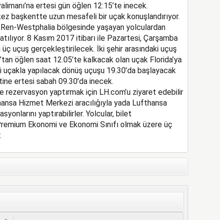
limanı’na ertesi gün öğlen 12:15’te inecek.
kez başkentte uzun mesafeli bir uçak konuşlandırıyor.
 Ren-Westphalia bölgesinde yaşayan yolculardan
atılıyor. 8 Kasım 2017 itibarı ile Pazartesi, Çarşamba
ç uçuş gerçekleştirilecek. İki şehir arasındaki uçuş
’tan öğlen saat 12.05’te kalkacak olan uçak Florida’ya
i uçakla yapılacak dönüş uçuşu 19.30’da başlayacak
ine ertesi sabah 09.30’da inecek.
ne rezervasyon yaptırmak için LH.com’u ziyaret edebilir
hansa Hizmet Merkezi aracılığıyla yada Lufthansa
onlarını yaptırabilirler. Yolcular, bilet
, Premium Ekonomi ve Ekonomi Sınıfı olmak üzere üç
.