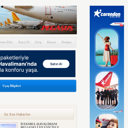
itene Ekle
Kayıt Ol
Giriş
Künye
İletişim
Uçuş Bilgileri
En Son Haberler
İSTANBUL HAVALİMANI
BELGESELİ İZLEYİCİYLE