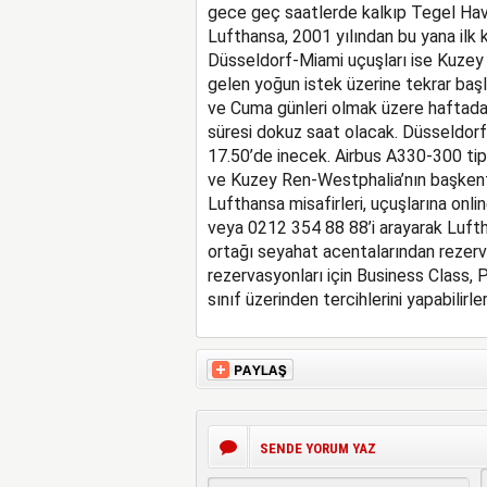
gece geç saatlerde kalkıp Tegel Hava
Lufthansa, 2001 yılından bu yana ilk 
Düsseldorf-Miami uçuşları ise Kuzey
gelen yoğun istek üzerine tekrar başl
ve Cuma günleri olmak üzere haftada ü
süresi dokuz saat olacak. Düsseldorf
17.50’de inecek. Airbus A330-300 tip
ve Kuzey Ren-Westphalia’nın başkent
Lufthansa misafirleri, uçuşlarına onli
veya 0212 354 88 88’i arayarak Luft
ortağı seyahat acentalarından rezervasy
rezervasyonları için Business Class
sınıf üzerinden tercihlerini yapabilirler
SENDE YORUM YAZ