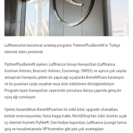
Lufthansa’nın kurumsal avantaj programı ‘PartnerPlusBenefit’in Türkçe
internet sitesi yenilendi.
PartnerPlusBenefit üyeleri, Lufthansa Group Havayolları (Lufthansa,
Austrian Airlines, Brussels Airlines, Eurowings, SWISS) ve ayrıca çok sayıda
anlaşmalı havayolu şirketi ile yapacağı uçuşlarda BenefitPuanı kazanıyor
ve bu puanları cazip seyahat veya ürün ödüllerine dönüştürebiliyor.
Program üyesi havayolları sayesinde yolculara dünya çapında geniş bir
uçuş ağı sunuluyor.
Üyeler, kazandıkları BenefitPuanları ile ödül bilet, upgrade olanakları,
koltuk rezervasyonları, fazla bagaj hakkı, WorldShop’tan ödül ürünler, uçak
içi internet hizmeti FlyNet®, Sixt hediye kuponları, Lufthansa Lounge’larına
giriş ve havalimlarında VIP hizmetler gibi pek çok avantajdan