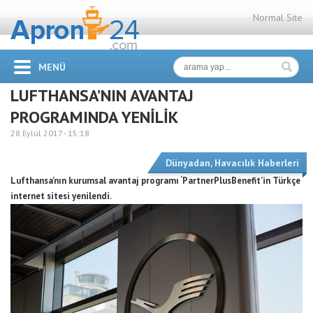
Normal Site
MENÜ
LUFTHANSA’NIN AVANTAJ
PROGRAMINDA YENİLİK
28 Eylül 2017 -
15:18
Dünyadan
,
Havacılık Haberleri
Lufthansa’nın kurumsal avantaj programı ‘PartnerPlusBenefit’in Türkçe
internet sitesi yenilendi.