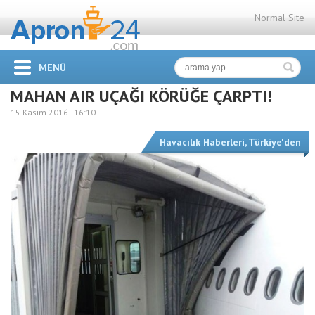
Normal Site
MENÜ
MAHAN AIR UÇAĞI KÖRÜĞE ÇARPTI!
15 Kasım 2016 -
16:10
Havacılık Haberleri
,
Türkiye'den