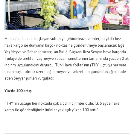
Manisa’da hasadı başlayan sultaniye çekirdeksiz üzümler, bu yıl ilk kez
hava kargo ile dünyanın birçok noktasına gönderilmeye başlanacak. Ege
Yaş Meyve ve Sebze İhracatçıları Birliği Başkanı Rıza Seyyar, hava kargoda
Türkiye’de üretilen yaş meyve sebze mamullerinin tamamında yüzde 70’lik
indirim uygulandığını duyurdu. Türk Hava Yolları’nın (THY) uçtuğu her yere
üzüm başta olmak üzere diğer meyve ve sebzelerin gönderileceğini ifade
eden Seyyar şunları vurguladı:
Yüzde 100 artış
“THY’nin uçtuğu her noktada çok ciddi indirimler oldu. İlk 6 ayda hava
kargo ile gönderdiğimiz ürünler yaklaşık yüzde 100 arttı.”