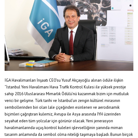
İGA Havalimanları İnşaatı CEO’su Yusuf Akçayoğlu alınan ödüle ilişkin
“İstanbul Yeni Havalimanı Hava Trafik Kontrol Kulesi ile yüksek prestije
sahip 2016 Uluslararası Mimarlık Ödülü’nü kazanmak bizim için mutluluk
verici bir gelişme. Türk tarihi ve İstanbul’un zengin kültürel mirasının
sembollerinden biri olan lale çiçeğinden esinlenen ve aerodinamik
biçimleri çağrıştıran kulemiz, Avrupa ile Asya arasında İYH üzerinden
seyahat eden tüm yolcular için görünür olacak. Yeni jenerasyon
havalimanlarında uçuş kontrol kuleleri işlevselliğinin yanında mimarı
tasarım anlamında da sembol olma niteliği taşımaya başladı. Bunun birçok