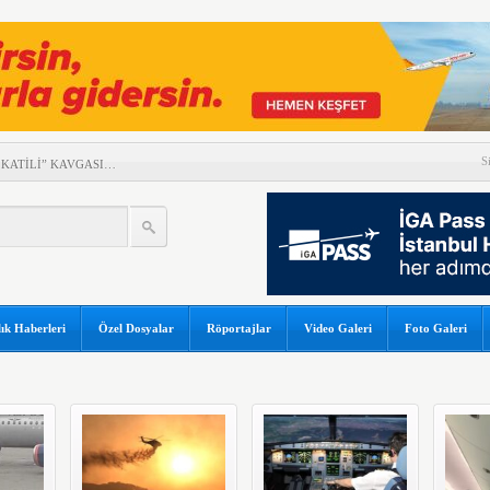
S
 KATİLİ” KAVGASI…
Y’NİN DİJİTAL DÖNÜŞÜM
LCU APRONDAN BİNMEK
ÜRME HELİKOPTERİ DÜŞTÜ!
UŞTURUCU TESTİNE
ık Haberleri
Özel Dosyalar
Röportajlar
Video Galeri
Foto Galeri
DAMLAYAN SUYA PEÇETELİ
K SONUÇLARI
LÜK YOLCU REKORU!
GÜNEŞ TUTULMASI İÇİN
OR