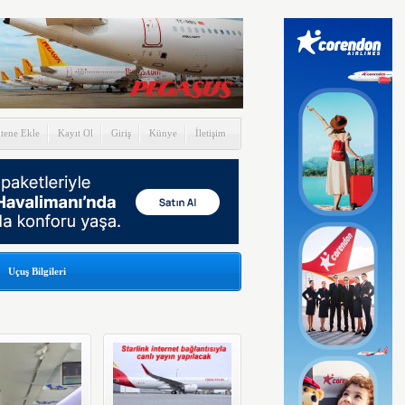
itene Ekle
Kayıt Ol
Giriş
Künye
İletişim
Uçuş Bilgileri