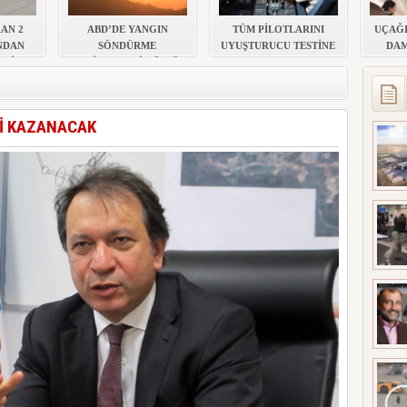
 DÜŞTÜ
AN 2
ABD’DE YANGIN
TÜM PİLOTLARINI
UÇAĞI
NDAN
SÖNDÜRME
UYUŞTURUCU TESTİNE
DAM
EDİ
HELİKOPTERİ DÜŞTÜ!
SOKACAK
PEÇET
Yİ KAZANACAK