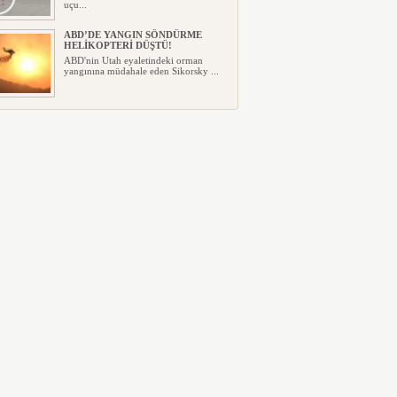
uçu...
ABD’DE YANGIN SÖNDÜRME
HELİKOPTERİ DÜŞTÜ!
ABD'nin Utah eyaletindeki orman
yangınına müdahale eden Sikorsky ...
TÜM PİLOTLARINI UYUŞTURUCU
TESTİNE SOKACAK
Malaysia Airlines'tan Tüm Pilotlara
Zorunlu Uyuşturucu Testi Kara...
UÇAĞIN TAVANINDAN
DAMLAYAN SUYA PEÇETELİ
MÜDAHALE
C919 Uçağında Tavandan Su Damladı:
Mürettebat Peçetelerle Müdahal...
MURAT ŞEKER, 6 AYLIK
SONUÇLARI DEĞERLENDİRDİ
Türk Hava Yolları yönetim Kurulu
Başkanı Murat Şeker, şirketin 2....
SUNEXPRESS’TEN GÜNLÜK
YOLCU REKORU!
Türk Hava Yolları ve Lufthansa’nın
ortak kuruluşu olan SunExpress...