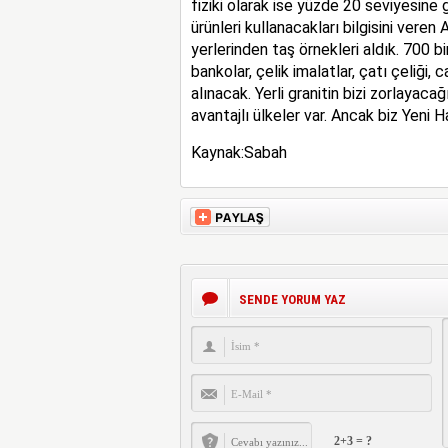
fiziki olarak ise yüzde 20 seviyesine 
ürünleri kullanacakları bilgisini veren 
yerlerinden taş örnekleri aldık. 700 
bankolar, çelik imalatlar, çatı çeliği,
alınacak. Yerli granitin bizi zorlayacağ
avantajlı ülkeler var. Ancak biz Yeni H
Kaynak:Sabah
SENDE YORUM YAZ
2+3 = ?