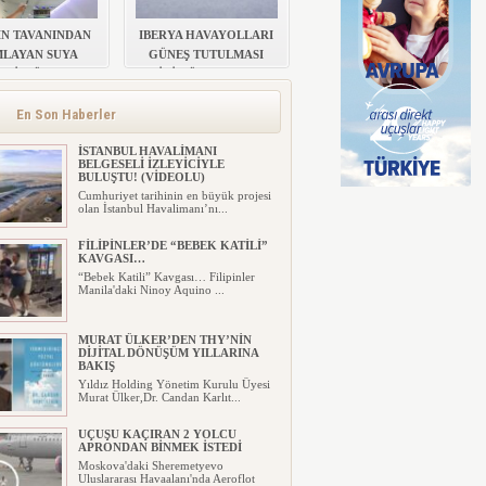
N TAVANINDAN
IBERYA HAVAYOLLARI
LAYAN SUYA
GÜNEŞ TUTULMASI
ELİ MÜDAHALE
İÇİN ÖZEL UÇUŞ
DÜZENLİYOR
En Son Haberler
İSTANBUL HAVALİMANI
BELGESELİ İZLEYİCİYLE
BULUŞTU! (VİDEOLU)
Cumhuriyet tarihinin en büyük projesi
olan İstanbul Havalimanı’nı...
FİLİPİNLER’DE “BEBEK KATİLİ”
KAVGASI…
“Bebek Katili” Kavgası… Filipinler
Manila'daki Ninoy Aquino ...
MURAT ÜLKER’DEN THY’NİN
DİJİTAL DÖNÜŞÜM YILLARINA
BAKIŞ
Yıldız Holding Yönetim Kurulu Üyesi
Murat Ülker,Dr. Candan Karlıt...
UÇUŞU KAÇIRAN 2 YOLCU
APRONDAN BİNMEK İSTEDİ
Moskova'daki Sheremetyevo
Uluslararası Havaalanı'nda Aeroflot