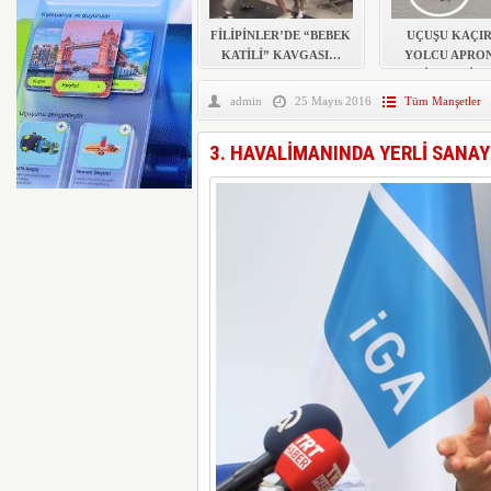
TEKSAS’TA ÖZEL UÇAK
FİLİPİNLER’DE “BEBEK
UÇUŞU KAÇIR
KATİLİ” KAVGASI…
YOLCU APRO
BİNMEK İST
admin
25 Mayıs 2016
Tüm Manşetler
3. HAVALİMANINDA YERLİ SANA