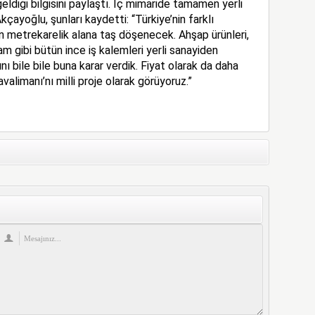
geldiği bilgisini paylaştı. İç mimaride tamamen yerli
Akçayoğlu, şunları kaydetti: “Türkiye’nin farklı
bin metrekarelik alana taş döşenecek. Ahşap ürünleri,
 cam gibi bütün ince iş kalemleri yerli sanayiden
ını bile bile buna karar verdik. Fiyat olarak da daha
avalimanı’nı milli proje olarak görüyoruz.”