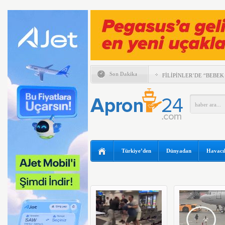
Son Dakika
FİLİPİNLER’DE “BEBEK
MURAT ÜLKER’DEN TH
YILLARINA BAKIŞ
UÇUŞU KAÇIRAN 2 YO
İSTEDİ
ABD’DE YANGIN SÖND
TÜM PİLOTLARINI UY
Türkiye’den
Dünyadan
Havacıl
SOKACAK
UÇAĞIN TAVANINDAN 
MÜDAHALE
MURAT ŞEKER, 6 AYLI
DEĞERLENDİRDİ
SUNEXPRESS’TEN GÜN
IBERYA HAVAYOLLARI 
ÖZEL UÇUŞ DÜZENLİY