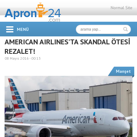
Normal Site
MENÜ
AMERICAN AIRLINES’TA SKANDAL ÖTESİ
REZALET!
08 Mayıs 2016 -
00:13
Manşet