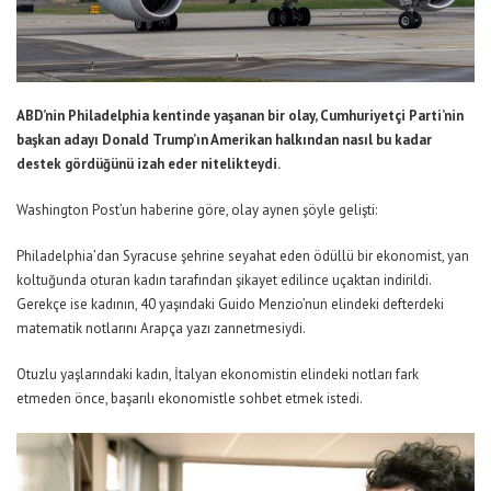
ABD’nin Philadelphia kentinde yaşanan bir olay, Cumhuriyetçi Parti’nin
başkan adayı Donald Trump’ın Amerikan halkından nasıl bu kadar
destek gördüğünü izah eder nitelikteydi.
Washington Post’un haberine göre, olay aynen şöyle gelişti:
Philadelphia’dan Syracuse şehrine seyahat eden ödüllü bir ekonomist, yan
koltuğunda oturan kadın tarafından şikayet edilince uçaktan indirildi.
Gerekçe ise kadının, 40 yaşındaki Guido Menzio’nun elindeki defterdeki
matematik notlarını Arapça yazı zannetmesiydi.
Otuzlu yaşlarındaki kadın, İtalyan ekonomistin elindeki notları fark
etmeden önce, başarılı ekonomistle sohbet etmek istedi.