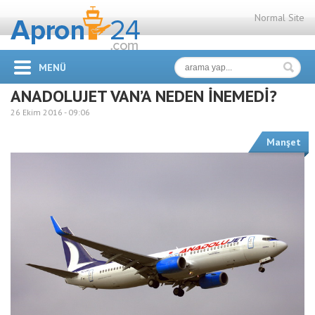
Normal Site
MENÜ
ANADOLUJET VAN’A NEDEN İNEMEDİ?
26 Ekim 2016 -
09:06
Manşet