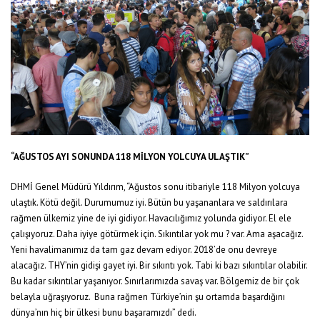
“AĞUSTOS AYI SONUNDA 118 MİLYON YOLCUYA ULAŞTIK”
DHMİ Genel Müdürü Yıldırım, “Ağustos sonu itibariyle 118 Milyon yolcuya
ulaştık. Kötü değil. Durumumuz iyi. Bütün bu yaşananlara ve saldırılara
rağmen ülkemiz yine de iyi gidiyor. Havacılığımız yolunda gidiyor. El ele
çalışıyoruz. Daha iyiye götürmek için. Sıkıntılar yok mu ? var. Ama aşacağız.
Yeni havalimanımız da tam gaz devam ediyor. 2018’de onu devreye
alacağız. THY’nin gidişi gayet iyi. Bir sıkıntı yok. Tabi ki bazı sıkıntılar olabilir.
Bu kadar sıkıntılar yaşanıyor. Sınırlarımızda savaş var. Bölgemiz de bir çok
belayla uğraşıyoruz. Buna rağmen Türkiye’nin şu ortamda başardığını
dünya’nın hiç bir ülkesi bunu başaramızdı” dedi.