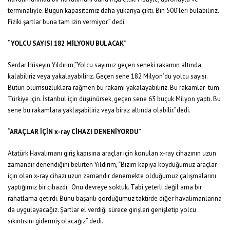
terminaliyle. Bugün kapasitemiz daha yukarıya çıktı. Bin 500’leri bulabiliriz.
Fiziki şartlar buna tam izin vermiyor.” dedi.
“YOLCU SAYISI 182 MİLYONU BULACAK”
Serdar Hüseyin Yıldırım,”Yolcu sayımız geçen seneki rakamın altında
kalabiliriz veya yakalayabiliriz. Geçen sene 182 Milyon’du yolcu sayısı.
Bütün olumsuzluklara rağmen bu rakamı yakalayabiliriz. Bu rakamlar tüm
Türkiye için. İstanbul için düşünürsek, geçen sene 63 buçuk Milyon yaptı. Bu
sene bu rakamlara yaklaşabiliriz veya biraz altında olabilir.”dedi.
“ARAÇLAR İÇİN x-ray CİHAZI DENENİYORDU”
Atatürk Havalimanı giriş kapısına araçlar için konulan x-ray cihazının uzun
zamandır denendiğini belirten Yıldırım, “Bizim kapıya koyduğumuz araçlar
için olan x-ray cihazı uzun zamandır denemekte olduğumuz çalışmalarını
yaptığımız bir cihazdı. Onu devreye soktuk. Tabi yeterli değil ama bir
rahatlama getirdi. Bunu başarılı gördüğümüz taktirde diğer havalimanlarına
da uygulayacağız. Şartlar el verdiği sürece girişleri genişletip yolcu
sıkıntısını gidermiş olacağız” dedi.