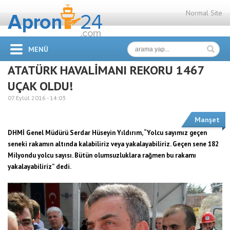
Normal Site
MENÜ
ATATÜRK HAVALİMANI REKORU 1467
UÇAK OLDU!
07 Eylül 2016 -
14:03
Manşet
DHMİ Genel Müdürü Serdar Hüseyin Yıldırım, “Yolcu sayımız geçen
seneki rakamın altında kalabiliriz veya yakalayabiliriz. Geçen sene 182
Milyondu yolcu sayısı. Bütün olumsuzluklara rağmen bu rakamı
yakalayabiliriz” dedi.