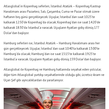
Atlasglobal’in Kopenhag seferleri, İstanbul Atatürk – Kopenhag Kastrup
Havalimanı arası Pazartesi, Salı, Çarşamba, Cuma ve Pazar olmak üzere
haftanın beş günü gerçekleşecek. Uçuşlar, İstanbul’dan saat 10:25’te
kalkarak 12:50’de Kopenhag’da olacak; Kopenhag’dan ise saat 14:20’de
kalkarak 18:30’da İstanbul’a varacak. Uçuşların fiyatları gidiş-dönüş 177
Dolar’dan başlıyor.
Hamburg seferleri ise, İstanbul Atatürk – Hamburg Havalimanı arası her
gün gerçekleşecek. Uçuşlar, İstanbul’dan saat 10:40’ta kalkarak 13:00’te
Hamburg’da olacak; Hamburg’dan ise saat 15:15’te kalkarak 19:25’te
İstanbul’a varacak. Uçuşların fiyatları gidiş-dönüş 159 Dolar’dan başlıyor.
Atlasglobal ile Kopenhag ve Hamburg hatlarında seyahat eden yolcular,
diğer tüm Atlasglobal yurtdışı seyahatlerinde olduğu gibi, ücretsiz ikram ve
Uçan Şef gibi ayrıcalıklardan da yararlanıyor.