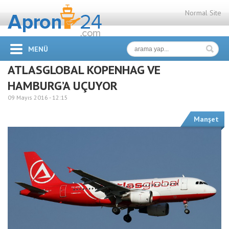
Normal Site
MENÜ
ATLASGLOBAL KOPENHAG VE
HAMBURG’A UÇUYOR
09 Mayıs 2016 -
12:15
Manşet