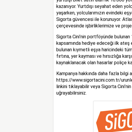
kazanıyor. Yurtdışı seyahat eden yolcu
yaşarken, yolcularımızın evindeki eşy
Sigorta güvencesi ile korunuyor. Atl
çerçevesinde işbirliklerimize ve pro
Sigorta Cini’nin portföyünde bulunan 
kapsamında hediye edeceği ilk ateş eş
bulunan kıymetli eşya haricindeki tüm e
fırtına, yer kayması ve hırsızlığa kar
kaynaklanacak olan hasarlar poliçe k
Kampanya hakkında daha fazla bilgi a
https://www.sigortacini.com.tr/urunl
linkini tıklayabilir veya Sigorta Cini’
uğrayabilirsiniz.