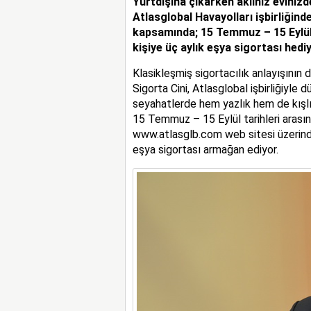
Yurtdışına çıkarken aklınız evinizd
Atlasglobal Havayolları işbirliği
kapsamında; 15 Temmuz – 15 Eylül ta
kişiye üç aylık eşya sigortası hediy
Klasikleşmiş sigortacılık anlayışının 
Sigorta Cini, Atlasglobal işbirliğiyle 
seyahatlerde hem yazlık hem de kışlık 
15 Temmuz – 15 Eylül tarihleri aras
www.atlasglb.com web sitesi üzerinden 
eşya sigortası armağan ediyor.