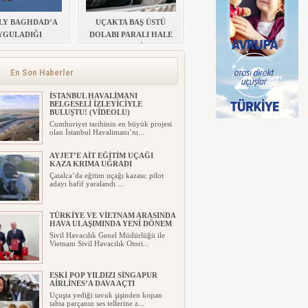
LY BAGHDAD’A
UÇAKTA BAŞ ÜSTÜ
YGULADIĞI
DOLABI PARALI HALE
RIMI KALDIRDI
GELDİ
En Son Haberler
İSTANBUL HAVALİMANI
BELGESELİ İZLEYİCİYLE
BULUŞTU! (VİDEOLU)
Cumhuriyet tarihinin en büyük projesi
olan İstanbul Havalimanı’nı...
AYJET’E AİT EĞİTİM UÇAĞI
KAZA KRIMA UĞRADI
Çatalca’da eğitim uçağı kazası: pilot
adayı hafif yaralandı ...
TÜRKİYE VE VİETNAM ARASINDA
HAVA ULAŞIMINDA YENİ DÖNEM
Sivil Havacılık Genel Müdürlüğü ile
Vietnam Sivil Havacılık Otori...
ESKİ POP YILDIZI SİNGAPUR
AİRLİNES’A DAVA AÇTI
Uçuşta yediği tavuk şişinden kopan
tahta parçanın ses tellerine z...