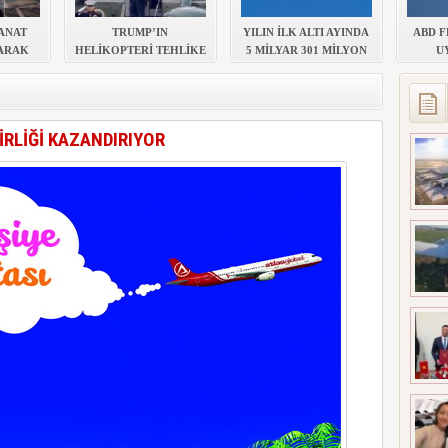
 MEZUNİYETİ
KANAT
TRUMP’IN
YILIN İLK ALTI AYINDA
ABD F
ARAK
HELİKOPTERİ TEHLİKE
5 MİLYAR 301 MİLYON
U
DI
ATLATTI
TL ZARAR AÇIKLADI
YAPTI
İRLİĞİ KAZANDIRIYOR