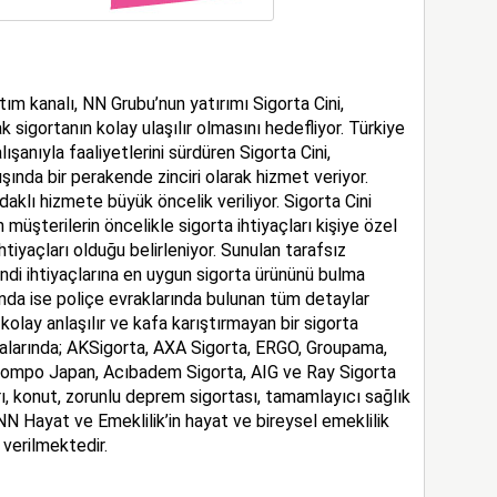
tım kanalı, NN Grubu’nun yatırımı Sigorta Cini,
k sigortanın kolay ulaşılır olmasını hedefliyor. Türkiye
anıyla faaliyetlerini sürdüren Sigorta Cini,
ışında bir perakende zinciri olarak hizmet veriyor.
aklı hizmete büyük öncelik veriliyor. Sigorta Cini
 müşterilerin öncelikle sigorta ihtiyaçları kişiye özel
ihtiyaçları olduğu belirleniyor. Sunulan tarafsız
ndi ihtiyaçlarına en uygun sigorta ürününü bulma
nda ise poliçe evraklarında bulunan tüm detaylar
, kolay anlaşılır ve kafa karıştırmayan bir sigorta
zalarında; AKSigorta, AXA Sigorta, ERGO, Groupama,
Sompo Japan, Acıbadem Sigorta, AIG ve Ray Sigorta
arı, konut, zorunlu deprem sigortası, tamamlayıcı sağlık
e NN Hayat ve Emeklilik’in hayat ve bireysel emeklilik
 verilmektedir.