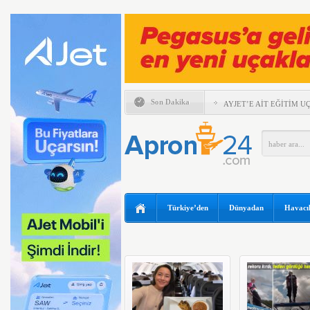
Son Dakika
AYJET’E AİT EĞİTİM 
TÜRKİYE VE VİETNAM
ULAŞIMINDA YENİ DÖ
ESKİ POP YILDIZI SİN
97 YAŞINDA KANAT Ü
KIRDI
TRUMP’IN HELİKOPTER
Türkiye’den
Dünyadan
Havacıl
YILIN İLK ALTI AYIND
ZARAR AÇIKLADI
ABD FLY BAGHDAD’A U
KALDIRDI
UÇAKTA BAŞ ÜSTÜ DOL
HİTİT BİLİŞİM 500’DE
BİRİNCİSİ