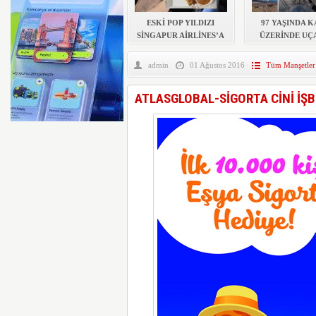
AYJET’TE 137. DÖNEM
ESKİ POP YILDIZI
97 YAŞINDA 
SİNGAPUR AİRLİNES’A
ÜZERİNDE UÇ
DAVA AÇTI
REKOR KIR
admin
01 Ağustos 2016
Tüm Manşetler
ATLASGLOBAL-SİGORTA CİNİ İŞB