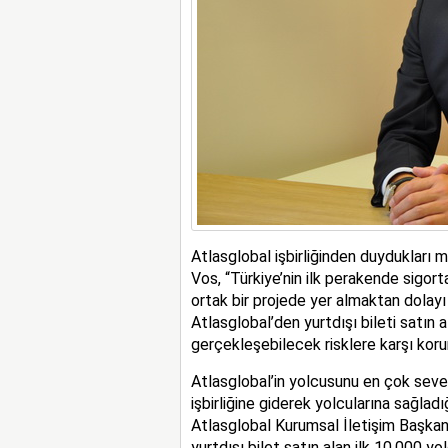
Atlasglobal işbirliğinden duydukları 
Vos, “Türkiye’nin ilk perakende sigort
ortak bir projede yer almaktan dol
Atlasglobal’den yurtdışı bileti satın a
gerçekleşebilecek risklere karşı koru
Atlasglobal’in yolcusunu en çok sev
işbirliğine giderek yolcularına sağlad
Atlasglobal Kurumsal İletişim Başkanı 
yurtdışı bilet satın alan ilk 10.000 y