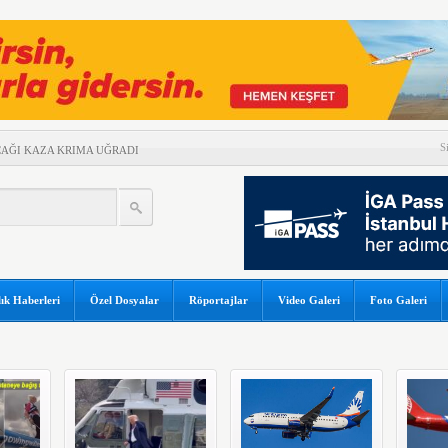
S
UÇAĞI KAZA KRIMA UĞRADI
 ARASINDA HAVA
NEM
GAPUR AİRLİNES’A DAVA AÇTI
ZERİNDE UÇARAK REKOR
İ TEHLİKE ATLATTI
ık Haberleri
Özel Dosyalar
Röportajlar
Video Galeri
Foto Galeri
A 5 MİLYAR 301 MİLYON TL
YGULADIĞI YAPTIRIMI
ABI PARALI HALE GELDİ
 SEKTÖREL YAZILIM