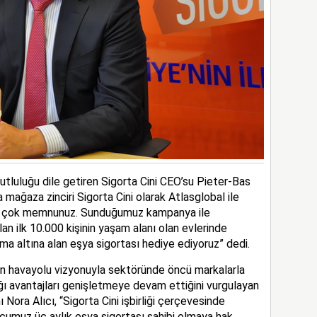
mutluluğu dile getiren Sigorta Cini CEO’su Pieter-Bas
a mağaza zinciri Sigorta Cini olarak Atlasglobal ile
ayı çok memnunuz. Sunduğumuz kampanya ile
lan ilk 10.000 kişinin yaşam alanı olan evlerinde
ma altına alan eşya sigortası hediye ediyoruz” dedi.
en havayolu vizyonuyla sektöründe öncü markalarla
ığı avantajları genişletmeye devam ettiğini vurgulayan
Nora Alıcı, “Sigorta Cini işbirliği çerçevesinde
olcumuz üç aylık eşya sigortası sahibi olmaya hak