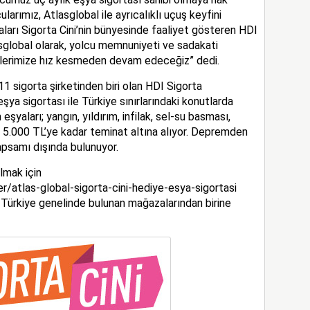
larımız, Atlasglobal ile ayrıcalıklı uçuş keyfini
aları Sigorta Cini’nin bünyesinde faaliyet gösteren HDI
asglobal olarak, yolcu memnuniyeti ve sadakati
jelerimize hız kesmeden devam edeceğiz” dedi.
11 sigorta şirketinden biri olan HDI Sigorta
ya sigortası ile Türkiye sınırlarındaki konutlarda
şyaları; yangın, yıldırım, infilak, sel-su basması,
şı 5.000 TL’ye kadar teminat altına alıyor. Depremden
apsamı dışında bulunuyor.
lmak için
er/atlas-global-sigorta-cini-hediye-esya-sigortasi
nin Türkiye genelinde bulunan mağazalarından birine