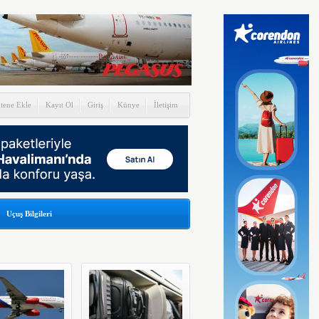
itene Ekle
Kayıt Ol
Giriş
Künye
İletişim
Uçuş Bilgileri