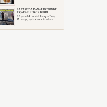
97 YAŞINDA KANAT ÜZERİNDE
UÇARAK REKOR KIRDI
97 yaşındaki emekli hemşire Betty
Bromage, uçakta kanat üzerinde ...
TRUMP’IN HELİKOPTERİ
TEHLİKE ATLATTI
Trump’ı taşıyan helikopter yolcu
uçağıyla yakın geçiş yaşadı: FAA...
YILIN İLK ALTI AYINDA 5 MİLYAR
301 MİLYON TL ZARAR AÇIKLADI
Türk Hava Yolları’nın Alman
Lufthansa ile ortağı olduğu
SunExpres...
ABD FLY BAGHDAD’A
UYGULADIĞI YAPTIRIMI
KALDIRDI
ABD Hazine Bakanlığı, daha önce
İran’ın İslam Devrim Muhafızları ...
UÇAKTA BAŞ ÜSTÜ DOLABI
PARALI HALE GELDİ
Uçak yolculuğunda büyük değişiklik:
Baş üstü dolabı Avustralyalı ...