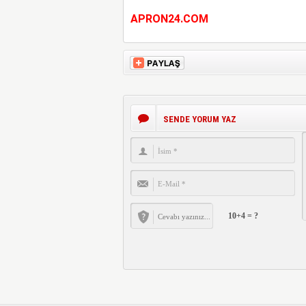
APRON24.COM
SENDE YORUM YAZ
10+4 = ?