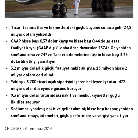
Ticari teslimatlar ve hizmetlerdeki güçlü büyüme sonucu gelir 24,8
milyar dolara yükseldi
GAAP hisse başı 0,37 dolar kayıp ve hisse başı 0,44 dolar esas
faaliyet kaybı (GAAP dışı)*, daha önce duyurulan 787 Ar-Ge yeniden
sınıflandırma ve 747 ve Tanker ödemelerine ilişkin hisse başı 3,23
dolarlık etkiyi yansıtıyor
3,2 milyar dolarlık güçlü faaliyet nakit akışıyla, 15 milyon hisse 2
milyar dolara geri alındı
Yaklaşık 5.700 ticari uçak siparişini içeren bekleyen iş tutarı 472
milyar dolar düzeyinde gücünü koruyor
9,3 milyar dolar tutarındaki nakit ve menkul kıymetler güçlü
likidite sağlıyor
Sağlaması yapılmış nakit ve gelir tahmini; hisse başı kazanç yeniden
sınıflandırmayı, ödemeleri, güçlü performans ve vergiyi yansıtıyor
CHICAGO, 28 Temmuz 2016