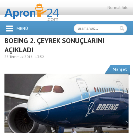
Normal Site
MENÜ
BOEING 2. ÇEYREK SONUÇLARINI
AÇIKLADI
28 Temmuz 2016 -
13:52
Manşet