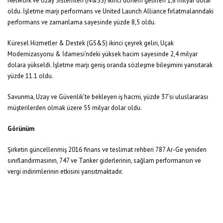
Network ve Uzay Sistemleri (N&SS) ikinci dönem gelirleri 1,8 milyar dolar
oldu. İşletme marjı performans ve United Launch Alliance fırlatmalarındaki
performans ve zamanlama sayesinde yüzde 8,5 oldu.
Küresel Hizmetler & Destek (GS&S) ikinci çeyrek geliri, Uçak
Modernizasyonu & İdamesi’ndeki yüksek hacim sayesinde 2,4 milyar
dolara yükseldi. İşletme marjı geniş oranda sözleşme bileşimini yansıtarak
yüzde 11.1 oldu.
Savunma, Uzay ve Güvenlik’te bekleyen iş hacmi, yüzde 37’si uluslararası
müşterilerden olmak üzere 55 milyar dolar oldu.
Görünüm
Şirketin güncellenmiş 2016 finans ve teslimat rehberi 787 Ar-Ge yeniden
sınıflandırmasının, 747 ve Tanker giderlerinin, sağlam performansın ve
vergi indirimlerinin etkisini yansıtmaktadır.