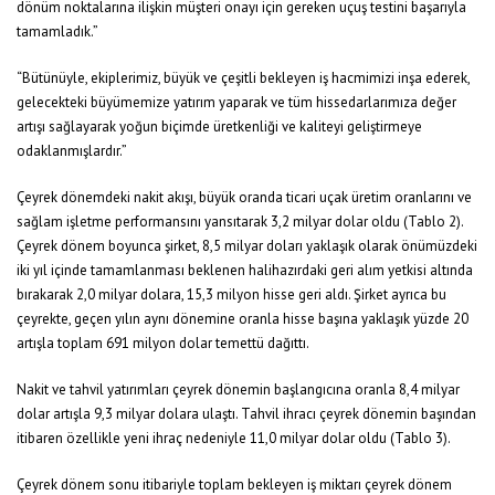
dönüm noktalarına ilişkin müşteri onayı için gereken uçuş testini başarıyla
tamamladık.”
“Bütünüyle, ekiplerimiz, büyük ve çeşitli bekleyen iş hacmimizi inşa ederek,
gelecekteki büyümemize yatırım yaparak ve tüm hissedarlarımıza değer
artışı sağlayarak yoğun biçimde üretkenliği ve kaliteyi geliştirmeye
odaklanmışlardır.”
Çeyrek dönemdeki nakit akışı, büyük oranda ticari uçak üretim oranlarını ve
sağlam işletme performansını yansıtarak 3,2 milyar dolar oldu (Tablo 2).
Çeyrek dönem boyunca şirket, 8,5 milyar doları yaklaşık olarak önümüzdeki
iki yıl içinde tamamlanması beklenen halihazırdaki geri alım yetkisi altında
bırakarak 2,0 milyar dolara, 15,3 milyon hisse geri aldı. Şirket ayrıca bu
çeyrekte, geçen yılın aynı dönemine oranla hisse başına yaklaşık yüzde 20
artışla toplam 691 milyon dolar temettü dağıttı.
Nakit ve tahvil yatırımları çeyrek dönemin başlangıcına oranla 8,4 milyar
dolar artışla 9,3 milyar dolara ulaştı. Tahvil ihracı çeyrek dönemin başından
itibaren özellikle yeni ihraç nedeniyle 11,0 milyar dolar oldu (Tablo 3).
Çeyrek dönem sonu itibariyle toplam bekleyen iş miktarı çeyrek dönem