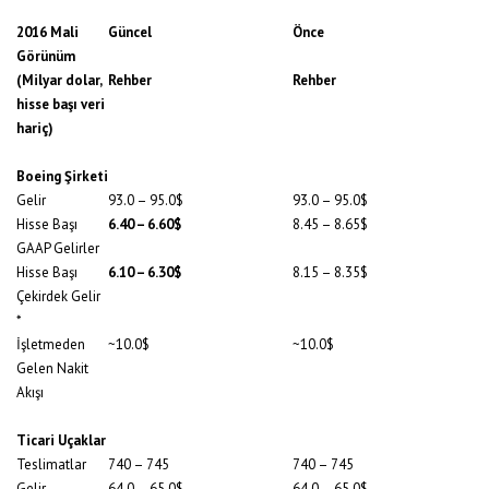
2016 Mali
Güncel
Önce
Görünüm
(Milyar dolar,
Rehber
Rehber
hisse başı veri
hariç)
Boeing Şirketi
Gelir
93.0 – 95.0$
93.0 – 95.0$
Hisse Başı
6.40 – 6.60$
8.45 – 8.65$
GAAP Gelirler
Hisse Başı
6.10 – 6.30$
8.15 – 8.35$
Çekirdek Gelir
*
İşletmeden
~10.0$
~10.0$
Gelen Nakit
Akışı
Ticari Uçaklar
Teslimatlar
740 – 745
740 – 745
Gelir
64.0 – 65.0$
64.0 – 65.0$