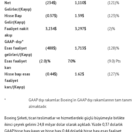
Net
(234$)
1,110$
(121)%
Gelirler/(Kayıp)
Hisse Başı
(0.37$)
1.59$
(123)%
Gelir(Kayıp)
Faaliyet nakit
3,234$
3,297$
(2)%
akışı
GAAP-dışı*
Esas faaliyet
(488$)
1,713$
(128)%
gelirleri/(Kayıp)
Esas faaliyet
(2.0)%
7.0%
(9.0) Pts
karı
Hisse başı esas
(0.44$)
1.62$
(127)%
faaliyet
karı/(Kayıp)
*
GAAP dışı rakamlar. Boeing’in GAAP dışı rakamlarının tam tanımla
almaktadır.
Boeing Şirketi, ticari teslimatlar ve hizmetlerdeki güçlü büyümeyle birlikte
ikinci çeyrek gelirini 24,8 milyar dolar olarak açıkladı. Yüzde 0,37 dolarlık
GAAP hisse başı kayıp ve hisse başı 0,44 dolarlık hisse başı esas faaliyet