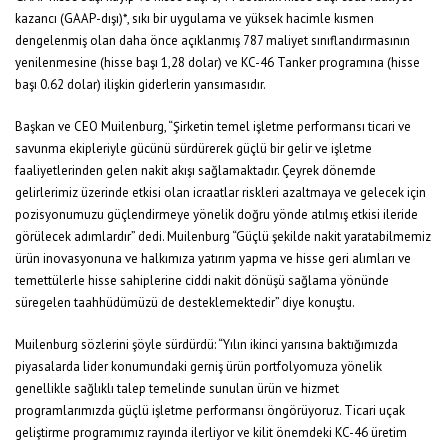
kazancı (GAAP-dışı)*, sıkı bir uygulama ve yüksek hacimle kısmen
dengelenmiş olan daha önce açıklanmış 787 maliyet sınıflandırmasının
yenilenmesine (hisse başı 1,28 dolar) ve KC-46 Tanker programına (hisse
başı 0.62 dolar) ilişkin giderlerin yansımasıdır.
Başkan ve CEO Muilenburg, “Şirketin temel işletme performansı ticari ve
savunma ekipleriyle gücünü sürdürerek güçlü bir gelir ve işletme
faaliyetlerinden gelen nakit akışı sağlamaktadır. Çeyrek dönemde
gelirlerimiz üzerinde etkisi olan icraatlar riskleri azaltmaya ve gelecek için
pozisyonumuzu güçlendirmeye yönelik doğru yönde atılmış etkisi ileride
görülecek adımlardır” dedi. Muilenburg “Güçlü şekilde nakit yaratabilmemiz
ürün inovasyonuna ve halkımıza yatırım yapma ve hisse geri alımları ve
temettülerle hisse sahiplerine ciddi nakit dönüşü sağlama yönünde
süregelen taahhüdümüzü de desteklemektedir” diye konuştu.
Muilenburg sözlerini şöyle sürdürdü: “Yılın ikinci yarısına baktığımızda
piyasalarda lider konumundaki gerniş ürün portfolyomuza yönelik
genellikle sağlıklı talep temelinde sunulan ürün ve hizmet
programlarımızda güçlü işletme performansı öngörüyoruz. Ticari uçak
geliştirme programımız rayında ilerliyor ve kilit önemdeki KC-46 üretim