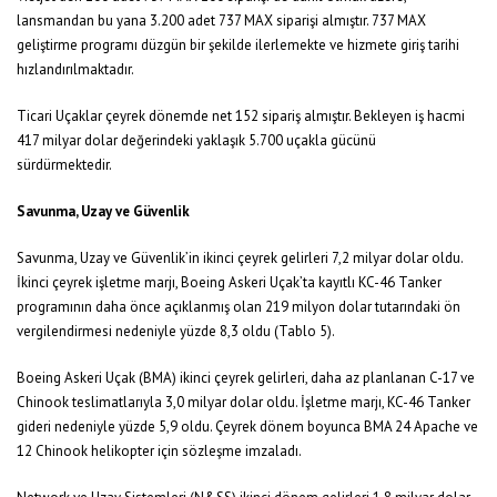
lansmandan bu yana 3.200 adet 737 MAX siparişi almıştır. 737 MAX
geliştirme programı düzgün bir şekilde ilerlemekte ve hizmete giriş tarihi
hızlandırılmaktadır.
Ticari Uçaklar çeyrek dönemde net 152 sipariş almıştır. Bekleyen iş hacmi
417 milyar dolar değerindeki yaklaşık 5.700 uçakla gücünü
sürdürmektedir.
Savunma, Uzay ve Güvenlik
Savunma, Uzay ve Güvenlik’in ikinci çeyrek gelirleri 7,2 milyar dolar oldu.
İkinci çeyrek işletme marjı, Boeing Askeri Uçak’ta kayıtlı KC-46 Tanker
programının daha önce açıklanmış olan 219 milyon dolar tutarındaki ön
vergilendirmesi nedeniyle yüzde 8,3 oldu (Tablo 5).
Boeing Askeri Uçak (BMA) ikinci çeyrek gelirleri, daha az planlanan C-17 ve
Chinook teslimatlarıyla 3,0 milyar dolar oldu. İşletme marjı, KC-46 Tanker
gideri nedeniyle yüzde 5,9 oldu. Çeyrek dönem boyunca BMA 24 Apache ve
12 Chinook helikopter için sözleşme imzaladı.