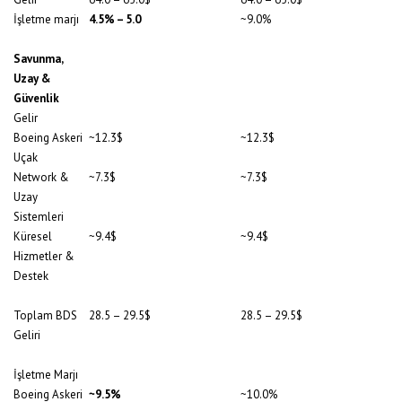
İşletme marjı
4.5% – 5.0
~9.0%
Savunma,
Uzay &
Güvenlik
Gelir
Boeing Askeri
~12.3$
~12.3$
Uçak
Network &
~7.3$
~7.3$
Uzay
Sistemleri
Küresel
~9.4$
~9.4$
Hizmetler &
Destek
Toplam BDS
28.5 – 29.5$
28.5 – 29.5$
Geliri
İşletme Marjı
Boeing Askeri
~9.5%
~10.0%