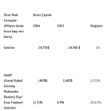
Özet Mali
İkinci Çeyrek
Sonuçlar
(Milyon dolar,
2016
2015
Değişim
hisse başı veri
hariç)
Gelirler
24,755$
24,543 $
1%
GAAP
(Genel Kabul
(419$)
1,683$
(125)%
Görmüş
Muhasebe
İlkeleri) Dışı*
Esas Faaliyet
(1.7)%
6.9%
(8.6) Pts
Gelirleri