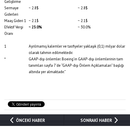
Geliştirme
Sermaye
~ 2.8$
~ 2.8$
Giderleri
Maaş Gideri
1
~ 2.1$
~ 2.1$
Efektif Vergi
~ 23.0%
~ 30.0%
Oranı
1
Ayrılmamış kalemler ve tasfiyeler yaklaşık (0,1) milyar dolar
olarak tahmin edilmektedir.
*
GAAP-dışı önlemler. Boeing’in GAAP-dışı önlemlerinin tam
tanımları sayfa 7’de “GAAP-dışı Önlem Açıklamaları” başlığı
altında yer almaktadır.”
ÖNCEKİ HABER
SONRAKİ HABER