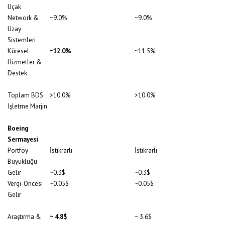
Uçak
Network &
~9.0%
~9.0%
Uzay
Sistemleri
Küresel
~12.0%
~11.5%
Hizmetler &
Destek
Toplam BDS
>10.0%
>10.0%
İşletme Marjın
Boeing
Sermayesi
Portföy
İstikrarlı
İstikrarlı
Büyüklüğü
Gelir
~0.3$
~0.3$
Vergi-Öncesi
~0.05$
~0.05$
Gelir
Araştırma &
~ 4.8$
~ 3.6$