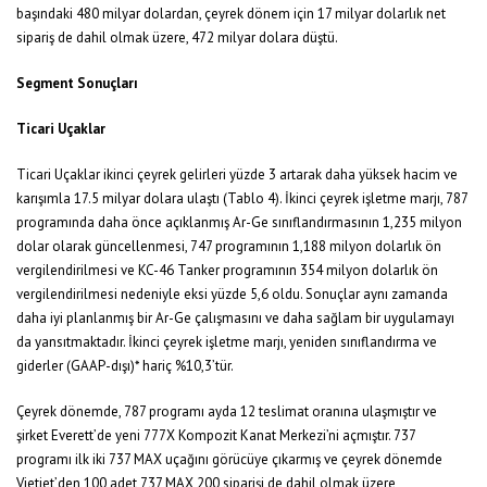
başındaki 480 milyar dolardan, çeyrek dönem için 17 milyar dolarlık net
sipariş de dahil olmak üzere, 472 milyar dolara düştü.
Segment Sonuçları
Ticari Uçaklar
Ticari Uçaklar ikinci çeyrek gelirleri yüzde 3 artarak daha yüksek hacim ve
karışımla 17.5 milyar dolara ulaştı (Tablo 4). İkinci çeyrek işletme marjı, 787
programında daha önce açıklanmış Ar-Ge sınıflandırmasının 1,235 milyon
dolar olarak güncellenmesi, 747 programının 1,188 milyon dolarlık ön
vergilendirilmesi ve KC-46 Tanker programının 354 milyon dolarlık ön
vergilendirilmesi nedeniyle eksi yüzde 5,6 oldu. Sonuçlar aynı zamanda
daha iyi planlanmış bir Ar-Ge çalışmasını ve daha sağlam bir uygulamayı
da yansıtmaktadır. İkinci çeyrek işletme marjı, yeniden sınıflandırma ve
giderler (GAAP-dışı)* hariç %10,3’tür.
Çeyrek dönemde, 787 programı ayda 12 teslimat oranına ulaşmıştır ve
şirket Everett’de yeni 777X Kompozit Kanat Merkezi’ni açmıştır. 737
programı ilk iki 737 MAX uçağını görücüye çıkarmış ve çeyrek dönemde
Vietjet’den 100 adet 737 MAX 200 siparişi de dahil olmak üzere,