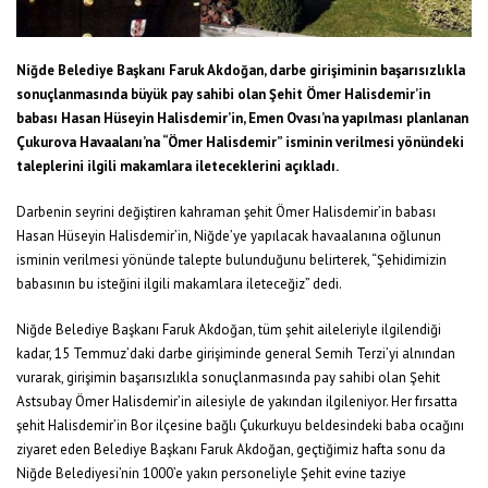
Niğde Belediye Başkanı Faruk Akdoğan, darbe girişiminin başarısızlıkla
sonuçlanmasında büyük pay sahibi olan Şehit Ömer Halisdemir’in
babası Hasan Hüseyin Halisdemir’in, Emen Ovası’na yapılması planlanan
Çukurova Havaalanı’na “Ömer Halisdemir” isminin verilmesi yönündeki
taleplerini ilgili makamlara ileteceklerini açıkladı.
Darbenin seyrini değiştiren kahraman şehit Ömer Halisdemir’in babası
Hasan Hüseyin Halisdemir’in, Niğde’ye yapılacak havaalanına oğlunun
isminin verilmesi yönünde talepte bulunduğunu belirterek, “Şehidimizin
babasının bu isteğini ilgili makamlara ileteceğiz” dedi.
Niğde Belediye Başkanı Faruk Akdoğan, tüm şehit aileleriyle ilgilendiği
kadar, 15 Temmuz’daki darbe girişiminde general Semih Terzi’yi alnından
vurarak, girişimin başarısızlıkla sonuçlanmasında pay sahibi olan Şehit
Astsubay Ömer Halisdemir’in ailesiyle de yakından ilgileniyor. Her fırsatta
şehit Halisdemir’in Bor ilçesine bağlı Çukurkuyu beldesindeki baba ocağını
ziyaret eden Belediye Başkanı Faruk Akdoğan, geçtiğimiz hafta sonu da
Niğde Belediyesi’nin 1000’e yakın personeliyle Şehit evine taziye