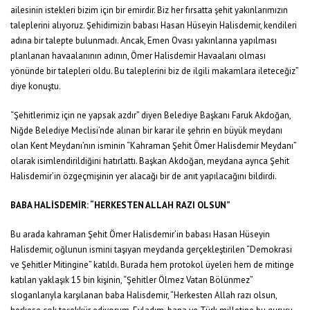
ailesinin istekleri bizim için bir emirdir. Biz her fırsatta şehit yakınlarımızın
taleplerini alıyoruz. Şehidimizin babası Hasan Hüseyin Halisdemir, kendileri
adına bir talepte bulunmadı. Ancak, Emen Ovası yakınlarına yapılması
planlanan havaalanının adının, Ömer Halisdemir Havaalanı olması
yönünde bir talepleri oldu. Bu taleplerini biz de ilgili makamlara ileteceğiz”
diye konuştu.
“Şehitlerimiz için ne yapsak azdır” diyen Belediye Başkanı Faruk Akdoğan,
Niğde Belediye Meclisi’nde alınan bir karar ile şehrin en büyük meydanı
olan Kent Meydanı’nın isminin “Kahraman Şehit Ömer Halisdemir Meydanı”
olarak isimlendirildiğini hatırlattı. Başkan Akdoğan, meydana ayrıca Şehit
Halisdemir’in özgeçmişinin yer alacağı bir de anıt yapılacağını bildirdi.
BABA HALİSDEMİR: “HERKESTEN ALLAH RAZI OLSUN”
Bu arada kahraman Şehit Ömer Halisdemir’in babası Hasan Hüseyin
Halisdemir, oğlunun ismini taşıyan meydanda gerçekleştirilen “Demokrasi
ve Şehitler Mitingine” katıldı. Burada hem protokol üyeleri hem de mitinge
katılan yaklaşık 15 bin kişinin, “Şehitler Ölmez Vatan Bölünmez”
sloganlarıyla karşılanan baba Halisdemir, “Herkesten Allah razı olsun,