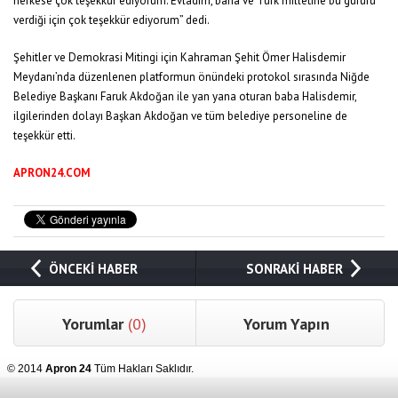
herkese çok teşekkür ediyorum. Evladım, bana ve Türk milletine bu gururu
verdiği için çok teşekkür ediyorum” dedi.
Şehitler ve Demokrasi Mitingi için Kahraman Şehit Ömer Halisdemir
Meydanı’nda düzenlenen platformun önündeki protokol sırasında Niğde
Belediye Başkanı Faruk Akdoğan ile yan yana oturan baba Halisdemir,
ilgilerinden dolayı Başkan Akdoğan ve tüm belediye personeline de
teşekkür etti.
APRON24.COM
ÖNCEKİ HABER
SONRAKİ HABER
Yorumlar
(0)
Yorum Yapın
© 2014
Apron 24
Tüm Hakları Saklıdır.