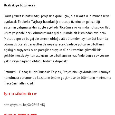
Uçak ikiye bölünecek
Dadaş Mucit’in hazırladığı projesine göre uçak, olası kaza durumunda ikiye
ayrılacak. Ebubekir Taşbaşı, hazırladığı prototip üzerinden geliştirdiği
sistemin çalışma şeklini şöyle açıkladı: “Uçağımız iki kısımdan oluşuyor. Üst
kısım yaşanabilecek olumsuz kaza gibi durumda alt kısmından ayrılacak.
Motor, depo ve bagaj aksamının olduğu alt bölümden ayrılan üst kısımda
otomatik olarak paraşütler devreye girecek. Sadece yolcu ve pilotların
ağırlığını taşıyacak olan paraşütler uygun düz bir zemine güvenlik bir
şekilde inecek. Ayrılan alt kısım ise pilotların insiyatifinde deniz seviyesine
yakın veya dağların olduğu bölüme düşecek.”
Erzurumlu Dadaş Mucit Ebubekir Taşbaşı, Projesinin uçaklarda uygulamaya
konulması durumunda kazaların önüne geçilmese de ölümlerin minimuma
ineceğinin altını çizdi.
İŞTE O GÖRÜNTÜLER:
https://youtu.be/Xz2BflR-vJQ