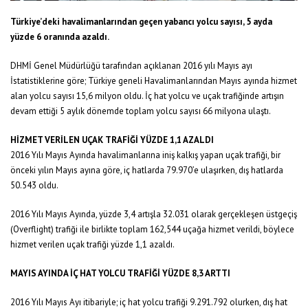
Türkiye’deki havalimanlarından geçen yabancı yolcu sayısı, 5 ayda
yüzde 6 oranında azaldı.
DHMİ Genel Müdürlüğü tarafından açıklanan 2016 yılı Mayıs ayı
İstatistiklerine göre; Türkiye geneli Havalimanlarından Mayıs ayında hizmet
alan yolcu sayısı 15,6 milyon oldu. İç hat yolcu ve uçak trafiğinde artışın
devam ettiği 5 aylık dönemde toplam yolcu sayısı 66 milyona ulaştı.
HİZMET VERİLEN UÇAK TRAFİĞİ YÜZDE 1,1 AZALDI
2016 Yılı Mayıs Ayında havalimanlarına iniş kalkış yapan uçak trafiği, bir
önceki yılın Mayıs ayına göre, iç hatlarda 79.970’e ulaşırken, dış hatlarda
50.543 oldu.
2016 Yılı Mayıs Ayında, yüzde 3,4 artışla 32.031 olarak gerçekleşen üstgeçiş
(Overflight) trafiği ile birlikte toplam 162,544 uçağa hizmet verildi, böylece
hizmet verilen uçak trafiği yüzde 1,1 azaldı.
MAYIS AYINDA İÇ HAT YOLCU TRAFİĞİ YÜZDE 8,3 ARTTI
2016 Yılı Mayıs Ayı itibariyle; iç hat yolcu trafiği 9.291.792 olurken, dış hat