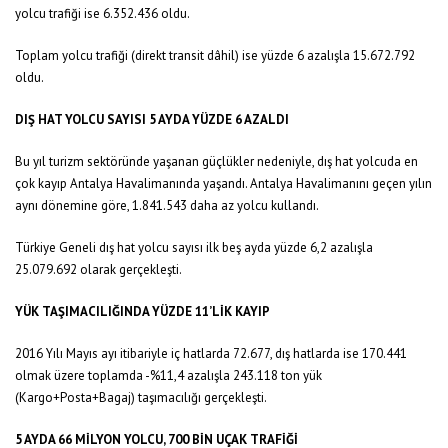
yolcu trafiği ise 6.352.436 oldu.
Toplam yolcu trafiği (direkt transit dâhil) ise yüzde 6 azalışla 15.672.792
oldu.
DIŞ HAT YOLCU SAYISI 5 AYDA YÜZDE 6 AZALDI
Bu yıl turizm sektöründe yaşanan güçlükler nedeniyle, dış hat yolcuda en
çok kayıp Antalya Havalimanında yaşandı. Antalya Havalimanını geçen yılın
aynı dönemine göre, 1.841.543 daha az yolcu kullandı.
Türkiye Geneli dış hat yolcu sayısı ilk beş ayda yüzde 6,2 azalışla
25.079.692 olarak gerçekleşti.
YÜK TAŞIMACILIĞINDA YÜZDE 11’LİK KAYIP
2016 Yılı Mayıs ayı itibariyle iç hatlarda 72.677, dış hatlarda ise 170.441
olmak üzere toplamda -%11,4 azalışla 243.118 ton yük
(Kargo+Posta+Bagaj) taşımacılığı gerçekleşti.
5 AYDA 66 MİLYON YOLCU, 700 BİN UÇAK TRAFİĞİ