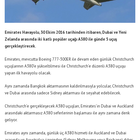
Emirates Havayolu, 30 Ekim 2016 tarihinden itibaren, Dubai ve Yeni
Zelanda arasında iki katlı popüler uçağı A380 ile günde 5 uçuş
gerçekleştirecek.
Emirates, mevcutta Boeing 777-300ER ile devam eden günlük Christchurch
uçuşlarının A380’e yükseltilmesi ile Christchurch’e düzenli A380 uçuşu
yapan ilk havayolu olacak.
Aynı zamanda Bangkok aktarmasının kaldırılmasıyla yolcular, Christchurch
ve Dubai arasında sadece Sidney aktarması ile seyahat edebilecek.
Christchurch’e gerçekleşecek A380 uçuşları, Emirates’in Dubai ve Auckland
arasındaki aktarmasız A380 seferlerinin başlaması ile aynı zamana denk
geliyor.
Emirates aynı zamanda, günlük üç A380 hizmeti ile Auckland ve Dubai
arasında ve Avustralya üzerinden (Sidney, Melbourne veya Brisbane) diğer