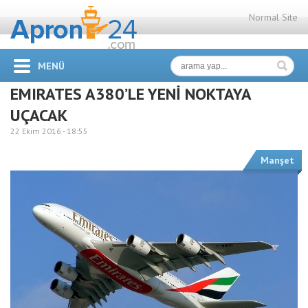
Normal Site
MENÜ
EMIRATES A380’LE YENİ NOKTAYA
UÇACAK
22 Ekim 2016 -
18:55
Manşet