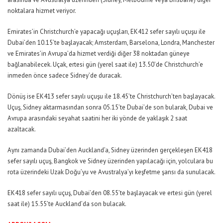
noktalara hizmet veriyor.
Emirates’in Christchurch’e yapacağı uçuşları, EK412 sefer sayılı uçuşu ile
Dubai’den 10.15’te başlayacak; Amsterdam, Barselona, Londra, Manchester
ve Emirates’in Avrupa’da hizmet verdiği diğer 38 noktadan güneye
bağlanabilecek. Uçak, ertesi gün (yerel saat ile) 13.50’de Christchurch’e
inmeden önce sadece Sidney’de duracak.
Dönüş ise EK413 sefer sayılı uçuşu ile 18.45’te Christchurch’ten başlayacak.
Uçuş, Sidney aktarmasından sonra 05.15’te Dubai’de son bularak, Dubai ve
Avrupa arasındaki seyahat saatini her iki yönde de yaklaşık 2 saat
azaltacak.
Aynı zamanda Dubai’den Auckland’a, Sidney üzerinden gerçekleşen EK418
sefer sayılı uçuş, Bangkok ve Sidney üzerinden yapılacağı için, yolculara bu
rota üzerindeki Uzak Doğu’yu ve Avustralya’yı keşfetme şansı da sunulacak.
EK418 sefer sayılı uçuş, Dubai’den 08.55’te başlayacak ve ertesi gün (yerel
saat ile) 15.55’te Auckland’da son bulacak.