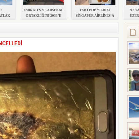
A 5 MİLYAR 301 MİLYON TL
7
EMIRATES VE ARSENAL
ESKİ POP YILDIZI
97 Y
ATLAK
ORTAKLIĞINI 2033’E
SİNGAPUR AİRLİNES’A
ÜZER
KADAR UZATTI
DAVA AÇTI
RE
NCELLEDİ