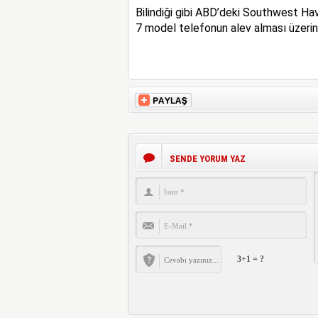
Bilindiği gibi ABD’deki Southwest Hav
7 model telefonun alev alması üzerine
SENDE YORUM YAZ
3+1 = ?