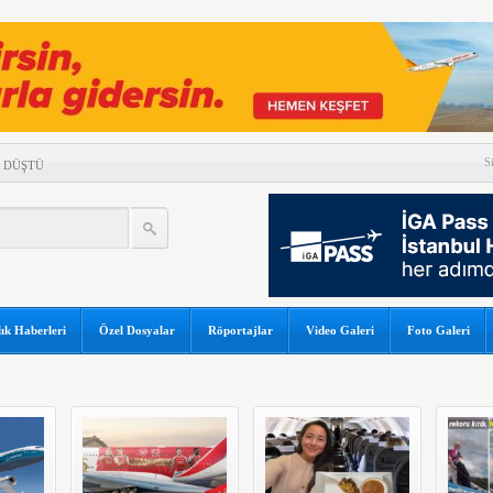
S
 DÜŞTÜ
A ÇATLAK RİSKİ
ORTAKLIĞINI 2033’E
A’NIN RUSYA’DA TANIM
UÇAĞI KAZA KRIMA UĞRADI
ık Haberleri
Özel Dosyalar
Röportajlar
Video Galeri
Foto Galeri
 ARASINDA HAVA
NEM
GAPUR AİRLİNES’A DAVA AÇTI
ZERİNDE UÇARAK REKOR
İ TEHLİKE ATLATTI