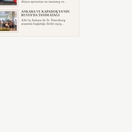
dünya sporunun en tanınmış ve...
ANKARA VE KAPADOKYA’NIN
RUSYA’DA TANIM ATAĞI
AJet’in Ankara ile St. Petersburg
arasında başlattığı direkt uçuş...
AYJET’E AİT EĞİTİM UÇAĞI
KAZA KRIMA UĞRADI
Çatalca’da eğitim uçağı kazası: pilot
adayı hafif yaralandı ...
TÜRKİYE VE VİETNAM ARASINDA
HAVA ULAŞIMINDA YENİ DÖNEM
Sivil Havacılık Genel Müdürlüğü ile
Vietnam Sivil Havacılık Otori...
ESKİ POP YILDIZI SİNGAPUR
AİRLİNES’A DAVA AÇTI
Uçuşta yediği tavuk şişinden kopan
tahta parçanın ses tellerine z...
97 YAŞINDA KANAT ÜZERİNDE
UÇARAK REKOR KIRDI
97 yaşındaki emekli hemşire Betty
Bromage, uçakta kanat üzerinde ...