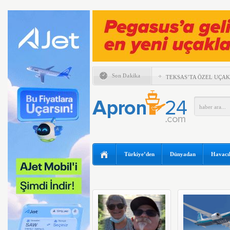
Son Dakika
TEKSAS’TA ÖZEL UÇAK
BOEING 737 MAX’LARD
EMIRATES VE ARSENAL 
KADAR UZATTI
ANKARA VE KAPADOKY
ATAĞI
AYJET’E AİT EĞİTİM 
Türkiye’den
Dünyadan
Havacıl
TÜRKİYE VE VİETNAM
ULAŞIMINDA YENİ DÖ
ESKİ POP YILDIZI SİN
97 YAŞINDA KANAT Ü
KIRDI
TRUMP’IN HELİKOPTER