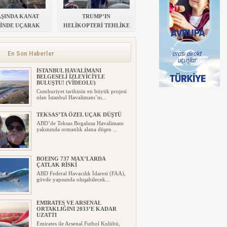
AŞINDA KANAT
TRUMP’IN
İNDE UÇARAK
HELİKOPTERİ TEHLİKE
KOR KIRDI
ATLATTI
En Son Haberler
İSTANBUL HAVALİMANI
BELGESELİ İZLEYİCİYLE
BULUŞTU! (VİDEOLU)
Cumhuriyet tarihinin en büyük projesi
olan İstanbul Havalimanı’nı...
TEKSAS’TA ÖZEL UÇAK DÜŞTÜ
ABD’de Teksas Bogalusa Havalimanı
yakınında ormanlık alana düşen ...
BOEING 737 MAX’LARDA
ÇATLAK RİSKİ
ABD Federal Havacılık İdaresi (FAA),
gövde yapısında oluşabilecek...
EMIRATES VE ARSENAL
ORTAKLIĞINI 2033’E KADAR
UZATTI
Emirates ile Arsenal Futbol Kulübü,