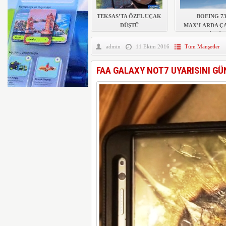
YILIN İLK ALTI AYIND
TEKSAS’TA ÖZEL UÇAK
BOEING 73
ZARAR AÇIKLADI
DÜŞTÜ
MAX’LARDA Ç
RİSKİ
admin
11 Ekim 2016
Tüm Manşetler
FAA GALAXY NOT7 UYARISINI GÜ