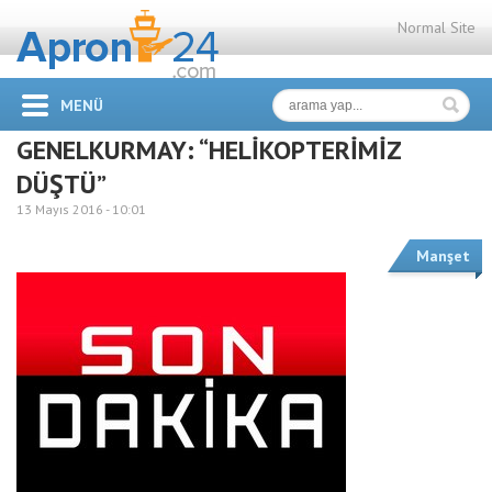
Normal Site
MENÜ
GENELKURMAY: “HELİKOPTERİMİZ
DÜŞTÜ”
13 Mayıs 2016 -
10:01
Manşet