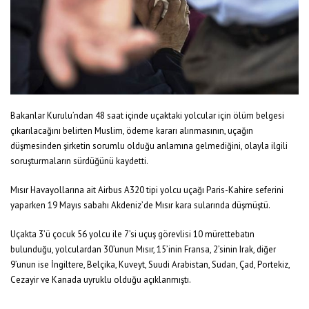
Bakanlar Kurulu’ndan 48 saat içinde uçaktaki yolcular için ölüm belgesi
çıkarılacağını belirten Muslim, ödeme kararı alınmasının, uçağın
düşmesinden şirketin sorumlu olduğu anlamına gelmediğini, olayla ilgili
soruşturmaların sürdüğünü kaydetti.
Mısır Havayollarına ait Airbus A320 tipi yolcu uçağı Paris-Kahire seferini
yaparken 19 Mayıs sabahı Akdeniz’de Mısır kara sularında düşmüştü.
Uçakta 3’ü çocuk 56 yolcu ile 7’si uçuş görevlisi 10 mürettebatın
bulunduğu, yolculardan 30’unun Mısır, 15’inin Fransa, 2’sinin Irak, diğer
9’unun ise İngiltere, Belçika, Kuveyt, Suudi Arabistan, Sudan, Çad, Portekiz,
Cezayir ve Kanada uyruklu olduğu açıklanmıştı.