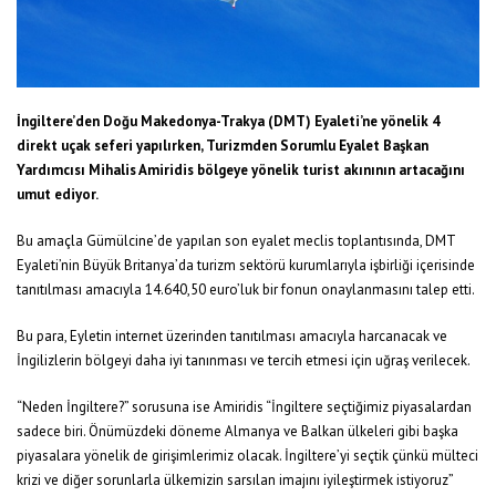
İngiltere’den Doğu Makedonya-Trakya (DMT) Eyaleti’ne yönelik 4
direkt uçak seferi yapılırken, Turizmden Sorumlu Eyalet Başkan
Yardımcısı Mihalis Amiridis bölgeye yönelik turist akınının artacağını
umut ediyor.
Bu amaçla Gümülcine’de yapılan son eyalet meclis toplantısında, DMT
Eyaleti’nin Büyük Britanya’da turizm sektörü kurumlarıyla işbirliği içerisinde
tanıtılması amacıyla 14.640,50 euro’luk bir fonun onaylanmasını talep etti.
Bu para, Eyletin internet üzerinden tanıtılması amacıyla harcanacak ve
İngilizlerin bölgeyi daha iyi tanınması ve tercih etmesi için uğraş verilecek.
“Neden İngiltere?” sorusuna ise Amiridis “İngiltere seçtiğimiz piyasalardan
sadece biri. Önümüzdeki döneme Almanya ve Balkan ülkeleri gibi başka
piyasalara yönelik de girişimlerimiz olacak. İngiltere’yi seçtik çünkü mülteci
krizi ve diğer sorunlarla ülkemizin sarsılan imajını iyileştirmek istiyoruz”