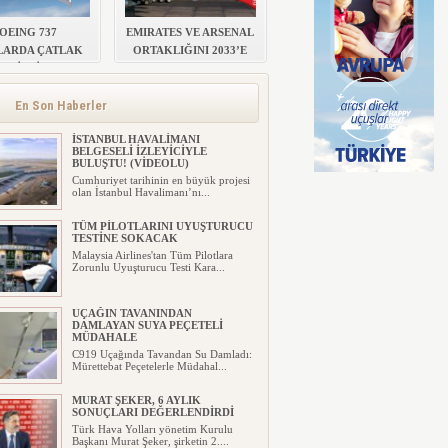
OEING 737
EMIRATES VE ARSENAL
LARDA ÇATLAK
ORTAKLIĞINI 2033’E
RİSKİ
KADAR UZATTI
En Son Haberler
İSTANBUL HAVALİMANI
BELGESELİ İZLEYİCİYLE
BULUŞTU! (VİDEOLU)
Cumhuriyet tarihinin en büyük projesi
olan İstanbul Havalimanı’nı...
TÜM PİLOTLARINI UYUŞTURUCU
TESTİNE SOKACAK
Malaysia Airlines'tan Tüm Pilotlara
Zorunlu Uyuşturucu Testi Kara...
UÇAĞIN TAVANINDAN
DAMLAYAN SUYA PEÇETELİ
MÜDAHALE
C919 Uçağında Tavandan Su Damladı:
Mürettebat Peçetelerle Müdahal...
MURAT ŞEKER, 6 AYLIK
SONUÇLARI DEĞERLENDİRDİ
Türk Hava Yolları yönetim Kurulu
Başkanı Murat Şeker, şirketin 2....