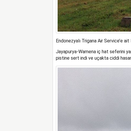
Endonezyalı Trigana Air Service’e ait
Jayapurya-Wamena iç hat seferini y
pistine sert indi ve uçakta ciddi has