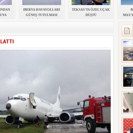
UÇAĞI KAZA KRIMA UĞRADI
INDAN
IBERYA HAVAYOLLARI
TEKSAS’TA ÖZEL UÇAK
B
UYA
GÜNEŞ TUTULMASI
DÜŞTÜ
MAX’
AHALE
İÇİN ÖZEL UÇUŞ
DÜZENLİYOR
TLATTI