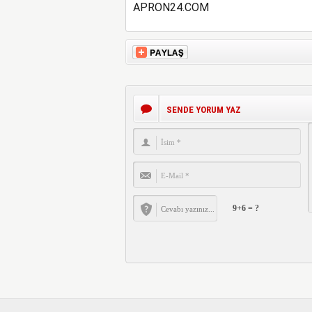
APRON24.COM
SENDE YORUM YAZ
9+6 = ?