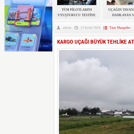
AYJET’E AİT EĞİTİM 
TÜM PİLOTLARINI
UÇAĞIN TAVAN
UYUŞTURUCU TESTİNE
DAMLAYAN S
SOKACAK
PEÇETELİ MÜD
admin
13 Eylül 2016
Tüm Manşetler
KARGO UÇAĞI BÜYÜK TEHLİKE A