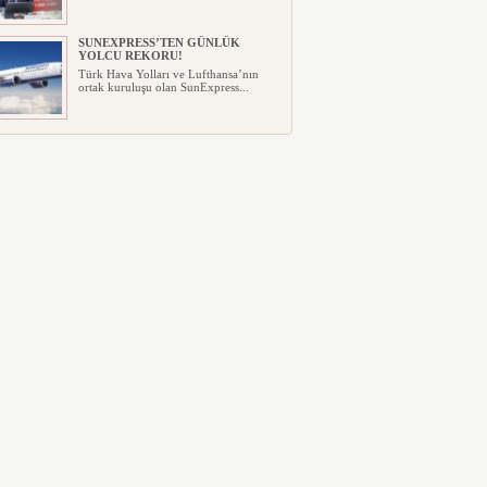
SUNEXPRESS’TEN GÜNLÜK
YOLCU REKORU!
Türk Hava Yolları ve Lufthansa’nın
ortak kuruluşu olan SunExpress...
IBERYA HAVAYOLLARI GÜNEŞ
TUTULMASI İÇİN ÖZEL UÇUŞ
DÜZENLİYOR
İspanyol bayrak taşıyıcı havayolu
Iberia, Airbus A321XLR tipi uça...
TEKSAS’TA ÖZEL UÇAK DÜŞTÜ
ABD’de Teksas Bogalusa Havalimanı
yakınında ormanlık alana düşen ...
BOEING 737 MAX’LARDA
ÇATLAK RİSKİ
ABD Federal Havacılık İdaresi (FAA),
gövde yapısında oluşabilecek...
EMIRATES VE ARSENAL
ORTAKLIĞINI 2033’E KADAR
UZATTI
Emirates ile Arsenal Futbol Kulübü,
dünya sporunun en tanınmış ve...