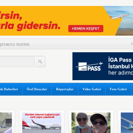
S
UŞTURUCU TESTİNE
DAMLAYAN SUYA PEÇETELİ
K SONUÇLARI
LÜK YOLCU REKORU!
GÜNEŞ TUTULMASI İÇİN
ık Haberleri
Özel Dosyalar
Röportajlar
Video Galeri
Foto Galeri
OR
 DÜŞTÜ
A ÇATLAK RİSKİ
ORTAKLIĞINI 2033’E
A’NIN RUSYA’DA TANIM