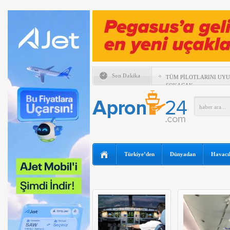
Son Dakika
TÜM PİLOTLARINI UY
SOKACAK
UÇAĞIN TAVANINDAN 
MÜDAHALE
MURAT ŞEKER, 6 AYLI
DEĞERLENDİRDİ
SUNEXPRESS’TEN GÜN
IBERYA HAVAYOLLARI 
Türkiye’den
Dünyadan
Havacıl
ÖZEL UÇUŞ DÜZENLİY
TEKSAS’TA ÖZEL UÇAK
BOEING 737 MAX’LARD
EMIRATES VE ARSENAL 
KADAR UZATTI
ANKARA VE KAPADOKY
ATAĞI