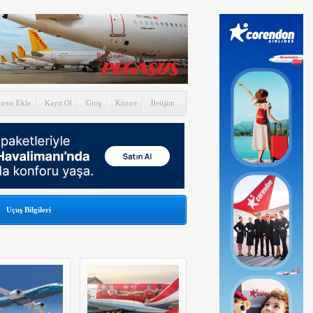
itene Ekle
Kayıt Ol
Giriş
Künye
İletişim
Uçuş Bilgileri