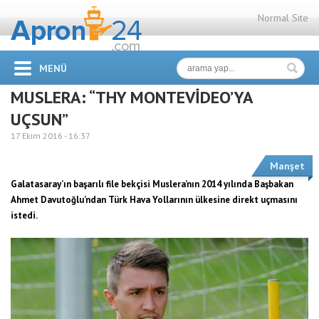
Normal Site
MENÜ
MUSLERA: “THY MONTEVİDEO’YA
UÇSUN”
17 Ekim 2016 -
16:37
Manşet
Galatasaray’ın başarılı file bekçisi Muslera’nın 2014 yılında Başbakan
Ahmet Davutoğlu’ndan Türk Hava Yollarının ülkesine direkt uçmasını
istedi.