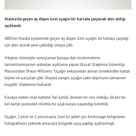
Alaska’da geçen ay düşen özel uçağın bir kartala çarparak alev aldığı
açıklandı.
ABD’nin Alaska eyaletinde geçen ay düşen özel uçağın, bir kartala çarptığı
için alev alarak yere çakıldığı ortaya çıktı.
4 kişinin ölümüyle sonuçlanan kazaya dair incelemelerin
tamamlanmasının ardından açıklama yapan Ulusal Ulaştırma Güvenliği
Masasından Shaun Williams “Uçağın enkazından alınan örneklerden kartal
tüyleri ve parçaları çıktı. Olayda yangın, uçağın yakıt deposunu tamamen
boşalttı” ifadelerini kullandı.
Kazaya neden olan kartalın ‘kel kartal’ denilen bir cins olduğu, ilk kez bir
kel kartal yüzünden ölümlü bir uçak kazası yaşandığı belirtildi.
Uçağın, 2 pilot ve 2 yolcusuyla, özel bir şirket için Anchorage bölgesinin
fotoğraflarını çekmek amacıyla bölgede uçuş yaptığı açıklanmıştı.