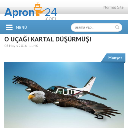
Normal Site
MENÜ
O UÇAĞI KARTAL DÜŞÜRMÜŞ!
06 Mayıs 2016 -
11:40
Manşet