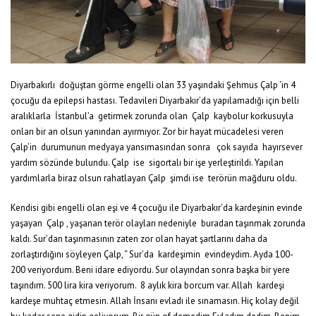
Diyarbakırlı doğuştan görme engelli olan 33 yaşındaki Şehmus Çalp ‘in 4
çocuğu da epilepsi hastası. Tedavileri Diyarbakır’da yapılamadığı için belli
aralıklarla İstanbul’a getirmek zorunda olan Çalp kaybolur korkusuyla
onları bir an olsun yanından ayırmıyor. Zor bir hayat mücadelesi veren
Çalp’in durumunun medyaya yansımasından sonra çok sayıda hayırsever
yardım sözünde bulundu. Çalp ise sigortalı bir işe yerleştirildi. Yapılan
yardımlarla biraz olsun rahatlayan Çalp şimdi ise terörün mağduru oldu.
Kendisi gibi engelli olan eşi ve 4 çocuğu ile Diyarbakır’da kardeşinin evinde
yaşayan Çalp , yaşanan terör olayları nedeniyle buradan taşınmak zorunda
kaldı. Sur’dan taşınmasının zaten zor olan hayat şartlarını daha da
zorlaştırdığını söyleyen Çalp, “ Sur’da kardeşimin evindeydim. Ayda 100-
200 veriyordum. Beni idare ediyordu. Sur olayından sonra başka bir yere
taşındım. 500 lira kira veriyorum. 8 aylık kira borcum var. Allah kardeşi
kardeşe muhtaç etmesin. Allah İnsanı evladı ile sınamasın. Hiç kolay değil