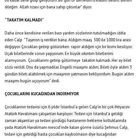
bu kadar sene gidip geliyorum. Bir gün of demedim Evladım dedim. Benim
dileğim Allah rızası için bana sahip çıksınlar” diyor.
“TAKATİM KALMADI”
Daha önce kendisine verilen bazı yardım sözlerinin tutulmadığını iddia
eden Calp “Taşeron iş verdiler bana. Aldığım maaş 500 ile 1000 lira arası
değişiyor. Çocukları getirip götürürken rapor aldığım için bir kısmı kesiliyor.
Uçak biletlerinde sorun yaşıyorum. En büyük sıkıntım biletlerimi
alamıyorum. Çocuklarımı getirip götürmeye takatim kalmadı. Her ay bilet
sözü verildi. Onu da yapmadılar. Engelli maaşımı aldım. Bileti öyle aldım 3
gündün bileti alabilmek için maaşımın yatmasını bekliyordum. Bugün aldım
maaşımı bugün uçuyorum” dedi.
ÇOCUKLARINI KUCAĞINDAN İNDİRMİYOR
Çocuklarının tedavisi için 6 yıldır İstanbul’a gelen Calp’in bir çok ihtiyacını
Atatürk Havalimanı çalışanları karşılıyor. Tedavi için İstanbul’a geldiği
zaman akşamları ya tedavi gördüğü hastanenin bekleme koltuklarında
yada Atatürk Havalimanı mescid’inde kalan görme özürlü Şehmus Calp,
tedavi için getirdiği hasta çocukları kaybolmasın diye kucağından