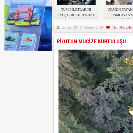
AYJET’E AİT EĞİTİM 
TÜM PİLOTLARINI
UÇAĞIN TAVAN
UYUŞTURUCU TESTİNE
DAMLAYAN S
SOKACAK
PEÇETELİ MÜD
admin
17 Ağustos 2016
Tüm Manşetler
PİLOTUN MUCİZE KURTULUŞU