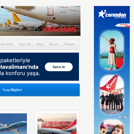
itene Ekle
Kayıt Ol
Giriş
Künye
İletişim
Uçuş Bilgileri