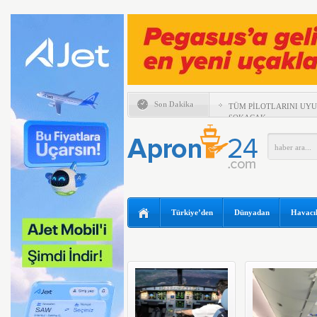
Son Dakika
TÜM PİLOTLARINI UY
SOKACAK
UÇAĞIN TAVANINDAN 
MÜDAHALE
MURAT ŞEKER, 6 AYLI
DEĞERLENDİRDİ
SUNEXPRESS’TEN GÜN
IBERYA HAVAYOLLARI 
Türkiye’den
Dünyadan
Havacıl
ÖZEL UÇUŞ DÜZENLİY
TEKSAS’TA ÖZEL UÇAK
BOEING 737 MAX’LARD
EMIRATES VE ARSENAL 
KADAR UZATTI
ANKARA VE KAPADOKY
ATAĞI