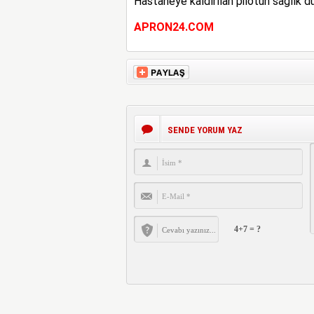
Hastaneye kaldırılan pilotun sağlık du
APRON24.COM
SENDE YORUM YAZ
4+7 = ?