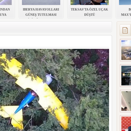
UÇAĞI KAZA KRIMA UĞRADI
INDAN
IBERYA HAVAYOLLARI
TEKSAS’TA ÖZEL UÇAK
B
UYA
GÜNEŞ TUTULMASI
DÜŞTÜ
MAX’
AHALE
İÇİN ÖZEL UÇUŞ
DÜZENLİYOR