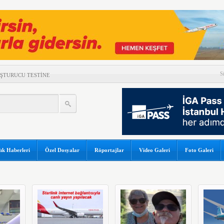
S
UŞTURUCU TESTİNE
DAMLAYAN SUYA PEÇETELİ
K SONUÇLARI
LÜK YOLCU REKORU!
GÜNEŞ TUTULMASI İÇİN
ık Haberleri
Özel Dosyalar
Röportajlar
Video Galeri
Foto Galeri
OR
 DÜŞTÜ
A ÇATLAK RİSKİ
ORTAKLIĞINI 2033’E
A’NIN RUSYA’DA TANIM