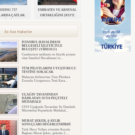
OEING 737
EMIRATES VE ARSENAL
LARDA ÇATLAK
ORTAKLIĞINI 2033’E
RİSKİ
KADAR UZATTI
En Son Haberler
İSTANBUL HAVALİMANI
BELGESELİ İZLEYİCİYLE
BULUŞTU! (VİDEOLU)
Cumhuriyet tarihinin en büyük projesi
olan İstanbul Havalimanı’nı...
TÜM PİLOTLARINI UYUŞTURUCU
TESTİNE SOKACAK
Malaysia Airlines'tan Tüm Pilotlara
Zorunlu Uyuşturucu Testi Kara...
UÇAĞIN TAVANINDAN
DAMLAYAN SUYA PEÇETELİ
MÜDAHALE
C919 Uçağında Tavandan Su Damladı:
Mürettebat Peçetelerle Müdahal...
MURAT ŞEKER, 6 AYLIK
SONUÇLARI DEĞERLENDİRDİ
Türk Hava Yolları yönetim Kurulu
Başkanı Murat Şeker, şirketin 2....