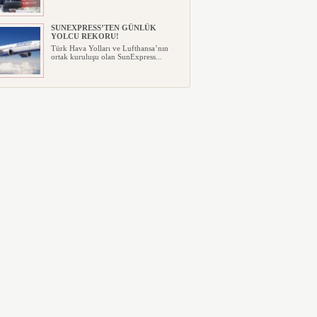
SUNEXPRESS’TEN GÜNLÜK
YOLCU REKORU!
Türk Hava Yolları ve Lufthansa’nın
ortak kuruluşu olan SunExpress...
IBERYA HAVAYOLLARI GÜNEŞ
TUTULMASI İÇİN ÖZEL UÇUŞ
DÜZENLİYOR
İspanyol bayrak taşıyıcı havayolu
Iberia, Airbus A321XLR tipi uça...
TEKSAS’TA ÖZEL UÇAK DÜŞTÜ
ABD’de Teksas Bogalusa Havalimanı
yakınında ormanlık alana düşen ...
BOEING 737 MAX’LARDA
ÇATLAK RİSKİ
ABD Federal Havacılık İdaresi (FAA),
gövde yapısında oluşabilecek...
EMIRATES VE ARSENAL
ORTAKLIĞINI 2033’E KADAR
UZATTI
Emirates ile Arsenal Futbol Kulübü,
dünya sporunun en tanınmış ve...