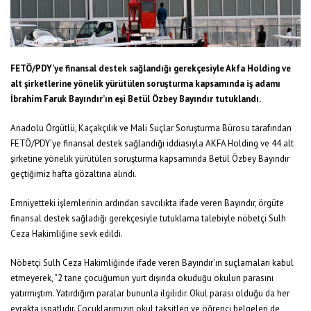
FETÖ/PDY’ye finansal destek sağlandığı gerekçesiyle Akfa Holding ve
alt şirketlerine yönelik yürütülen soruşturma kapsamında iş adamı
İbrahim Faruk Bayındır’ın eşi Betül Özbey Bayındır tutuklandı.
Anadolu Örgütlü, Kaçakçılık ve Mali Suçlar Soruşturma Bürosu tarafından
FETÖ/PDY’ye finansal destek sağlandığı iddiasıyla AKFA Holding ve 44 alt
şirketine yönelik yürütülen soruşturma kapsamında Betül Özbey Bayındır
geçtiğimiz hafta gözaltına alındı.
Emniyetteki işlemlerinin ardından savcılıkta ifade veren Bayındır, örgüte
finansal destek sağladığı gerekçesiyle tutuklama talebiyle nöbetçi Sulh
Ceza Hakimliğine sevk edildi.
Nöbetçi Sulh Ceza Hakimliğinde ifade veren Bayındır’ın suçlamaları kabul
etmeyerek, “2 tane çocuğumun yurt dışında okuduğu okulun parasını
yatırmıştım. Yatırdığım paralar bununla ilgilidir. Okul parası olduğu da her
evrakta ispatlıdır. Çocuklarımızın okul taksitleri ve öğrenci belgeleri de