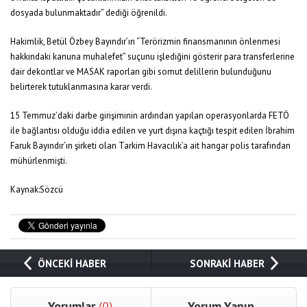
dosyada bulunmaktadır” dediği öğrenildi.
Hakimlik, Betül Özbey Bayındır’ın “Terörizmin finansmanının önlenmesi
hakkındaki kanuna muhalefet” suçunu işlediğini gösterir para transferlerine
dair dekontlar ve MASAK raporları gibi somut delillerin bulunduğunu
belirterek tutuklanmasına karar verdi.
15 Temmuz’daki darbe girişiminin ardından yapılan operasyonlarda FETÖ
ile bağlantısı olduğu iddia edilen ve yurt dışına kaçtığı tespit edilen İbrahim
Faruk Bayındır’ın şirketi olan Tarkim Havacılık’a ait hangar polis tarafından
mühürlenmişti.
Kaynak:Sözcü
ÖNCEKİ HABER
SONRAKİ HABER
Yorumlar
(0)
Yorum Yapın