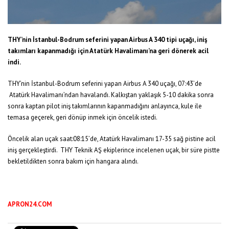
THY’nin İstanbul-Bodrum seferini yapan Airbus A 340 tipi uçağı, iniş
takımları kapanmadığı için Atatürk Havalimanı’na geri dönerek acil
indi.
THY’nin İstanbul-Bodrum seferini yapan Airbus A 340 uçağı, 07:43’de
Atatürk Havalimanı’ndan havalandı. Kalkıştan yaklaşık 5-10 dakika sonra
sonra kaptan pilot iniş takımlarının kapanmadığını anlayınca, kule ile
temasa geçerek, geri dönüp inmek için öncelik istedi.
Öncelik alan uçak saat:08:15’de, Atatürk Havalimanı 17-35 sağ pistine acil
iniş gerçekleştirdi. THY Teknik AŞ ekiplerince incelenen uçak, bir süre pistte
bekletildikten sonra bakım için hangara alındı.
APRON24.COM