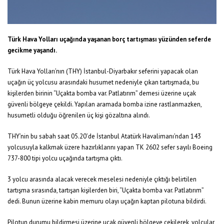
Türk Hava Yolları uçağında yaşanan borç tartışması yüzünden seferde
gecikme yaşandı.
Türk Hava Yolları’nın (THY) İstanbul-Diyarbakır seferini yapacak olan
uçağın üç yolcusu arasındaki husumet nedeniyle çıkan tartışmada, bu
kişilerden birinin “Uçakta bomba var. Patlatırım” demesi üzerine uçak
güvenli bölgeye çekildi. Yapılan aramada bomba izine rastlanmazken,
husumetli olduğu öğrenilen üç kişi gözaltına alındı.
THY’nin bu sabah saat 05.20’de İstanbul Atatürk Havalimanı’ndan 143
yolcusuyla kalkmak üzere hazırlıklarını yapan TK 2602 sefer sayılı Boeing
737-800 tipi yolcu uçağında tartışma çıktı.
3 yolcu arasında alacak verecek meselesi nedeniyle çıktığı belirtilen
tartışma sırasında, tartışan kişilerden biri, “Uçakta bomba var. Patlatırım”
dedi. Bunun üzerine kabin memuru olayı uçağın kaptan pilotuna bildirdi.
Pilotun durumu bildirmesi üzerine uçak güvenli bölgeye çekilerek, yolcular