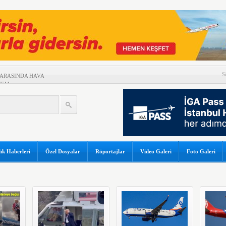
S
 ARASINDA HAVA
NEM
GAPUR AİRLİNES’A DAVA AÇTI
ZERİNDE UÇARAK REKOR
İ TEHLİKE ATLATTI
A 5 MİLYAR 301 MİLYON TL
ık Haberleri
Özel Dosyalar
Röportajlar
Video Galeri
Foto Galeri
YGULADIĞI YAPTIRIMI
ABI PARALI HALE GELDİ
 SEKTÖREL YAZILIM
 MEZUNİYETİ