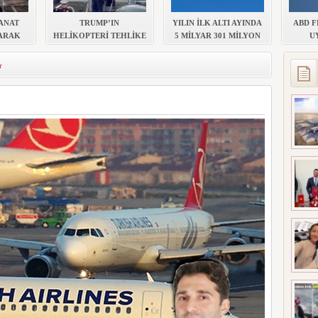
OLA İNDİRDİ
KANAT
TRUMP’IN
YILIN İLK ALTI AYINDA
ABD F
ARAK
HELİKOPTERİ TEHLİKE
5 MİLYAR 301 MİLYON
U
DI
ATLATTI
TL ZARAR AÇIKLADI
YAPTI
r