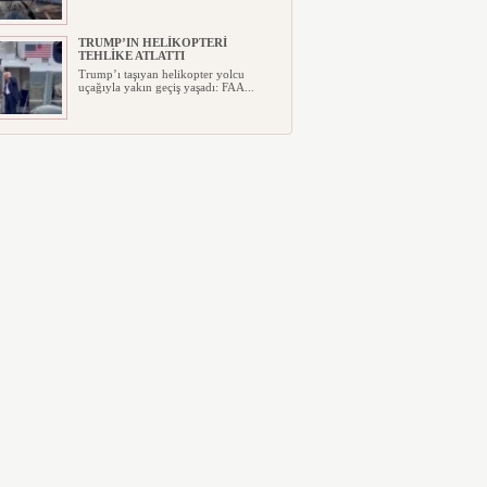
TRUMP’IN HELİKOPTERİ
TEHLİKE ATLATTI
Trump’ı taşıyan helikopter yolcu
uçağıyla yakın geçiş yaşadı: FAA...
YILIN İLK ALTI AYINDA 5 MİLYAR
301 MİLYON TL ZARAR AÇIKLADI
Türk Hava Yolları’nın Alman
Lufthansa ile ortağı olduğu
SunExpres...
ABD FLY BAGHDAD’A
UYGULADIĞI YAPTIRIMI
KALDIRDI
ABD Hazine Bakanlığı, daha önce
İran’ın İslam Devrim Muhafızları ...
UÇAKTA BAŞ ÜSTÜ DOLABI
PARALI HALE GELDİ
Uçak yolculuğunda büyük değişiklik:
Baş üstü dolabı Avustralyalı ...
HİTİT BİLİŞİM 500’DE SEKTÖREL
YAZILIM BİRİNCİSİ
Havacılık ve seyahat teknolojileri
alanında dünyanın en büyük şir...