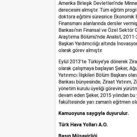
Amerika Birleşik Devletleri’nde Minn
derecesini almıştır. Tüm eğitim prog
doktora eğitimi süresince Ekonomik 
Finansmanı alanlarında dersler vermiş
Bankası’nın Finansal ve Özel Sektör Ge
Araştırma Bölümü’nde Analist, 2011-2
Başkan Yardımcılığı altında İnovasyo
olarak görev almıştır.
Eylül 2013’te Türkiye’ye dönerek Zira
olarak çalışmaya başlayan Şeker, Ağu
Yatırımcı İlişkileri Bölüm Başkanı ola
Bankası bünyesinde; Ziraat Yatırım, Zi
yönetim kurulu üyeliği görevini yürütm
devam eden Şeker, 2015 yılından bu ya
fakültesinde yarı zamanlı eğitmen ol
Kamuoyuna saygıyla duyurulur.
Türk Hava Yolları A.O.
Basın Müşavirliği