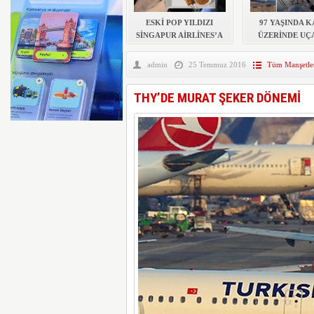
ARIZALAN UÇAĞI OTOY
ESKİ POP YILDIZI
97 YAŞINDA 
SİNGAPUR AİRLİNES’A
ÜZERİNDE UÇ
DAVA AÇTI
REKOR KIR
admin
25 Temmuz 2016
Tüm Manşetle
THY’DE MURAT ŞEKER DÖNEMİ