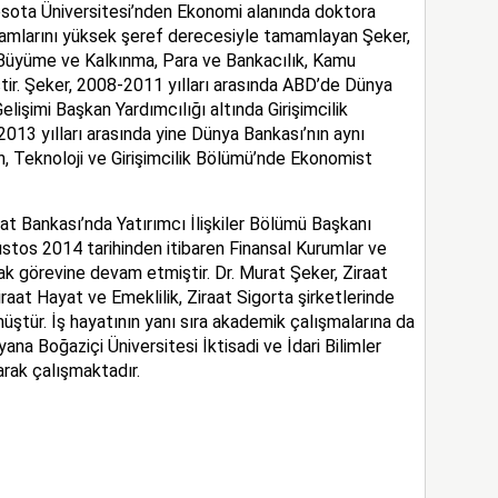
esota Üniversitesi’nden Ekonomi alanında doktora
ramlarını yüksek şeref derecesiyle tamamlayan Şeker,
Büyüme ve Kalkınma, Para ve Bankacılık, Kamu
tir. Şeker, 2008-2011 yılları arasında ABD’de Dünya
lişimi Başkan Yardımcılığı altında Girişimcilik
013 yılları arasında yine Dünya Bankası’nın aynı
n, Teknoloji ve Girişimcilik Bölümü’nde Ekonomist
at Bankası’nda Yatırımcı İlişkiler Bölümü Başkanı
stos 2014 tarihinden itibaren Finansal Kurumlar ve
rak görevine devam etmiştir. Dr. Murat Şeker, Ziraat
raat Hayat ve Emeklilik, Ziraat Sigorta şirketlerinde
üştür. İş hayatının yanı sıra akademik çalışmalarına da
na Boğaziçi Üniversitesi İktisadi ve İdari Bilimler
arak çalışmaktadır.