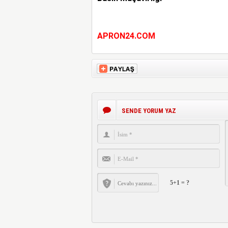
APRON24.COM
SENDE YORUM YAZ
5+1 = ?