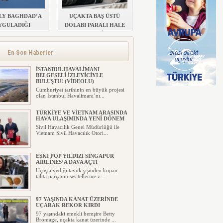
LY BAGHDAD’A
UÇAKTA BAŞ ÜSTÜ
YGULADIĞI
DOLABI PARALI HALE
RIMI KALDIRDI
GELDİ
En Son Haberler
İSTANBUL HAVALİMANI
BELGESELİ İZLEYİCİYLE
BULUŞTU! (VİDEOLU)
Cumhuriyet tarihinin en büyük projesi
olan İstanbul Havalimanı’nı...
TÜRKİYE VE VİETNAM ARASINDA
HAVA ULAŞIMINDA YENİ DÖNEM
Sivil Havacılık Genel Müdürlüğü ile
Vietnam Sivil Havacılık Otori...
ESKİ POP YILDIZI SİNGAPUR
AİRLİNES’A DAVA AÇTI
Uçuşta yediği tavuk şişinden kopan
tahta parçanın ses tellerine z...
97 YAŞINDA KANAT ÜZERİNDE
UÇARAK REKOR KIRDI
97 yaşındaki emekli hemşire Betty
Bromage, uçakta kanat üzerinde ...