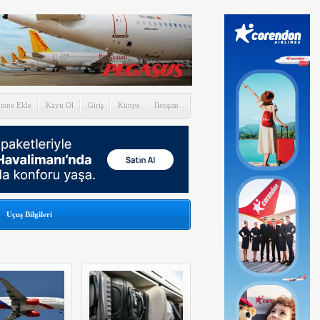
itene Ekle
Kayıt Ol
Giriş
Künye
İletişim
Uçuş Bilgileri