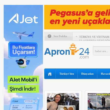
Son Dakika
TÜRKİYE VE VİETNAM
ULAŞIMINDA YENİ DÖ
ESKİ POP YILDIZI SİN
97 YAŞINDA KANAT Ü
KIRDI
TRUMP’IN HELİKOPTER
YILIN İLK ALTI AYIND
Türkiye’den
Dünyadan
Havacıl
ZARAR AÇIKLADI
ABD FLY BAGHDAD’A U
KALDIRDI
UÇAKTA BAŞ ÜSTÜ DOL
HİTİT BİLİŞİM 500’DE
BİRİNCİSİ
AYJET’TE 137. DÖNEM