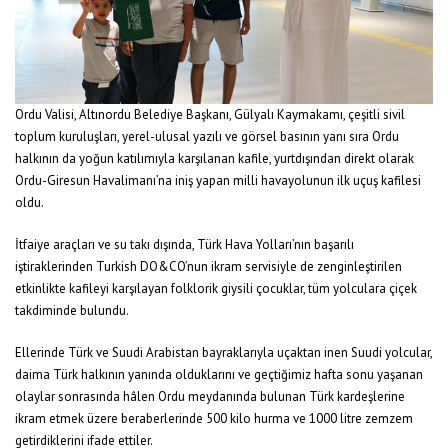
Ordu Valisi, Altınordu Belediye Başkanı, Gülyalı Kaymakamı, çeşitli sivil
toplum kuruluşları, yerel-ulusal yazılı ve görsel basının yanı sıra Ordu
halkının da yoğun katılımıyla karşılanan kafile, yurtdışından direkt olarak
Ordu-Giresun Havalimanı’na iniş yapan milli havayolunun ilk uçuş kafilesi
oldu.
İtfaiye araçları ve su takı dışında, Türk Hava Yolları’nın başarılı
iştiraklerinden Turkish DO&CO’nun ikram servisiyle de zenginleştirilen
etkinlikte kafileyi karşılayan folklorik giysili çocuklar, tüm yolculara çiçek
takdiminde bulundu.
Ellerinde Türk ve Suudi Arabistan bayraklarıyla uçaktan inen Suudi yolcular,
daima Türk halkının yanında olduklarını ve geçtiğimiz hafta sonu yaşanan
olaylar sonrasında hâlen Ordu meydanında bulunan Türk kardeşlerine
ikram etmek üzere beraberlerinde 500 kilo hurma ve 1000 litre zemzem
getirdiklerini ifade ettiler.