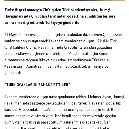
Turistik gezi amacıyla Çin’e giden Türk akademisyenler, Urumçi
Havalimanı’nda Çin polisi tarafından gözaltına alındıktan bir süre
sonra sınır dışı edilerek Türkiye’ye gönderildi.
21 Mayıs Cumartesi günü bir tur şirketi tarafından düzenlenen Çin gezisine
katılan ve çoğunluğu emekli akademisyenlerden oluşan 15 kişilik Türk
turist kafilesi, Urumçi Havalimanı’nda Çin polisi tarafından gözaltına
alınarak ülkeye girişlerine izin verilmedi. Yasal olarak hiçbir sorun
olmamasına rağmen ülkeye girişlerine izin verilmeyen Türk kafile,
Kazakistan’ın Almatı şehrinden aktarmalı olarak tekrar Türkiye’ye
gönderildi.
“TÜRK OCAKLARINI BAHANE ETTİLER”
Akademisyenlerden oluşan turist gurubunun rehberi Mehmet Aydın, Urumçi
Havalimanı’nda saatlerce bekletildiklerini belirterek, “Havaalanı polisi bizi
karşıladı. Grubumdaki misafirlerin tamamının yeşil pasaportu vardı. Benim
kırmızı pasaport ve vizem vardı. Ben kendi pasaport ve vizemle geçtim
gümrükten ancak yeşil pasaportlu misafirlerimiz orada takıldı. İçeri
almadılar. Pasaportlarını topladılar, orada öncelikle bir saat kadar