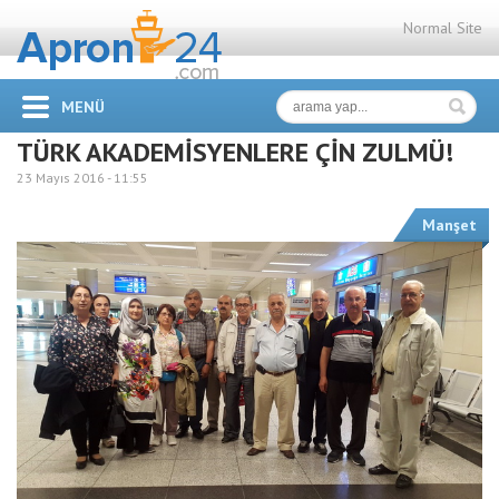
Normal Site
MENÜ
TÜRK AKADEMİSYENLERE ÇİN ZULMÜ!
23 Mayıs 2016 -
11:55
Manşet