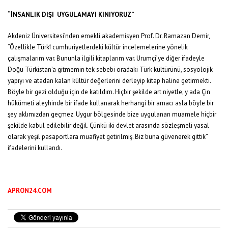
“İNSANLIK DIŞI UYGULAMAYI KINIYORUZ”
Akdeniz Üniversitesi’nden emekli akademisyen Prof. Dr. Ramazan Demir,
“Özellikle Türkî cumhuriyetlerdeki kültür incelemelerine yönelik
çalışmalarım var. Bununla ilgili kitaplarım var. Urumçi’ye diğer ifadeyle
Doğu Türkistan’a gitmemin tek sebebi oradaki Türk kültürünü, sosyolojik
yapıyı ve atadan kalan kültür değerlerini derleyip kitap haline getirmekti.
Böyle bir gezi olduğu için de katıldım. Hiçbir şekilde art niyetle, y ada Çin
hükümeti aleyhinde bir ifade kullanarak herhangi bir amacı asla böyle bir
şey aklımızdan geçmez. Uygur bölgesinde bize uygulanan muamele hiçbir
şekilde kabul edilebilir değil. Çünkü iki devlet arasında sözleşmeli yasal
olarak yeşil pasaportlara muafiyet getirilmiş. Biz buna güvenerek gittik”
ifadelerini kullandı.
APRON24.COM