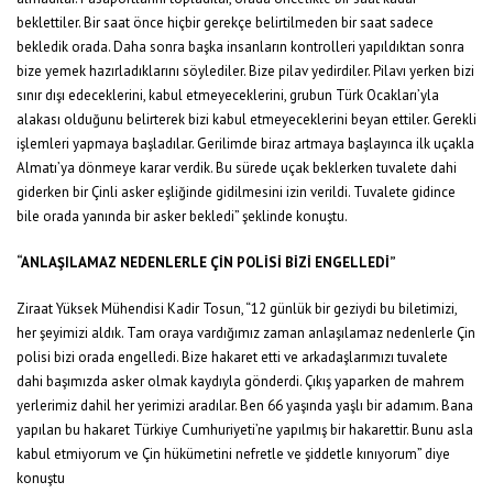
beklettiler. Bir saat önce hiçbir gerekçe belirtilmeden bir saat sadece
bekledik orada. Daha sonra başka insanların kontrolleri yapıldıktan sonra
bize yemek hazırladıklarını söylediler. Bize pilav yedirdiler. Pilavı yerken bizi
sınır dışı edeceklerini, kabul etmeyeceklerini, grubun Türk Ocakları’yla
alakası olduğunu belirterek bizi kabul etmeyeceklerini beyan ettiler. Gerekli
işlemleri yapmaya başladılar. Gerilimde biraz artmaya başlayınca ilk uçakla
Almatı’ya dönmeye karar verdik. Bu sürede uçak beklerken tuvalete dahi
giderken bir Çinli asker eşliğinde gidilmesini izin verildi. Tuvalete gidince
bile orada yanında bir asker bekledi” şeklinde konuştu.
“ANLAŞILAMAZ NEDENLERLE ÇİN POLİSİ BİZİ ENGELLEDİ”
Ziraat Yüksek Mühendisi Kadir Tosun, “12 günlük bir geziydi bu biletimizi,
her şeyimizi aldık. Tam oraya vardığımız zaman anlaşılamaz nedenlerle Çin
polisi bizi orada engelledi. Bize hakaret etti ve arkadaşlarımızı tuvalete
dahi başımızda asker olmak kaydıyla gönderdi. Çıkış yaparken de mahrem
yerlerimiz dahil her yerimizi aradılar. Ben 66 yaşında yaşlı bir adamım. Bana
yapılan bu hakaret Türkiye Cumhuriyeti’ne yapılmış bir hakarettir. Bunu asla
kabul etmiyorum ve Çin hükümetini nefretle ve şiddetle kınıyorum” diye
konuştu