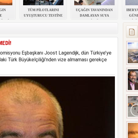
A ÇATLAK RİSKİ
GIN
TÜM PİLOTLARINI
UÇAĞIN TAVANINDAN
IBERY
E
UYUŞTURUCU TESTİNE
DAMLAYAN SUYA
GÜNE
DÜŞTÜ!
SOKACAK
PEÇETELİ MÜDAHALE
İÇİ
D
MEDİ!
omisyonu Eşbaşkanı Joost Lagendijk, dün Türkiye’ye
daki Türk Büyükelçiliği’nden vize almaması gerekçe