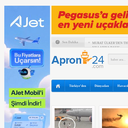
Son Dakika
MURAT ÜLKER’DEN TH
YILLARINA BAKIŞ
UÇUŞU KAÇIRAN 2 YO
İSTEDİ
ABD’DE YANGIN SÖND
TÜM PİLOTLARINI UY
SOKACAK
UÇAĞIN TAVANINDAN 
Türkiye’den
Dünyadan
Havacıl
MÜDAHALE
MURAT ŞEKER, 6 AYLI
DEĞERLENDİRDİ
SUNEXPRESS’TEN GÜN
IBERYA HAVAYOLLARI 
ÖZEL UÇUŞ DÜZENLİY
TEKSAS’TA ÖZEL UÇAK