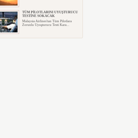
TÜM PİLOTLARINI UYUŞTURUCU
TESTİNE SOKACAK
Malaysia Airlines'tan Tüm Pilotlara
Zorunlu Uyuşturucu Testi Kara...
UÇAĞIN TAVANINDAN
DAMLAYAN SUYA PEÇETELİ
MÜDAHALE
C919 Uçağında Tavandan Su Damladı:
Mürettebat Peçetelerle Müdahal...
MURAT ŞEKER, 6 AYLIK
SONUÇLARI DEĞERLENDİRDİ
Türk Hava Yolları yönetim Kurulu
Başkanı Murat Şeker, şirketin 2....
SUNEXPRESS’TEN GÜNLÜK
YOLCU REKORU!
Türk Hava Yolları ve Lufthansa’nın
ortak kuruluşu olan SunExpress...
IBERYA HAVAYOLLARI GÜNEŞ
TUTULMASI İÇİN ÖZEL UÇUŞ
DÜZENLİYOR
İspanyol bayrak taşıyıcı havayolu
Iberia, Airbus A321XLR tipi uça...