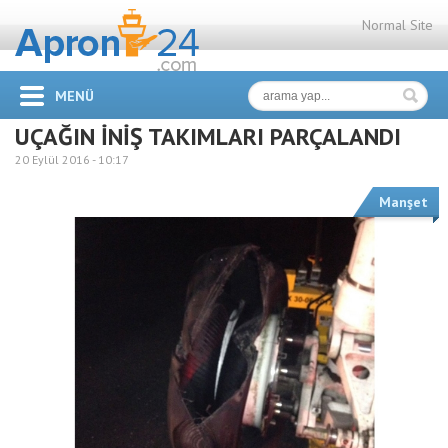
Normal Site
MENÜ
UÇAĞIN İNİŞ TAKIMLARI PARÇALANDI
20 Eylül 2016 -
10:17
Manşet