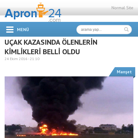
Normal Site
MENÜ
UÇAK KAZASINDA ÖLENLERİN
KİMLİKLERİ BELLİ OLDU
24 Ekim 2016 -
21:10
Manşet