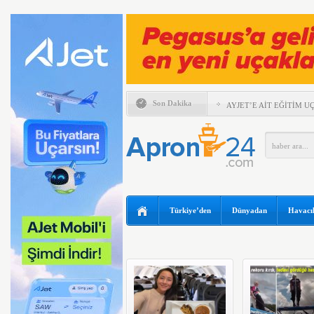
Son Dakika
AYJET’E AİT EĞİTİM 
TÜRKİYE VE VİETNAM
ULAŞIMINDA YENİ DÖ
ESKİ POP YILDIZI SİN
97 YAŞINDA KANAT Ü
KIRDI
TRUMP’IN HELİKOPTER
Türkiye’den
Dünyadan
Havacıl
YILIN İLK ALTI AYIND
ZARAR AÇIKLADI
ABD FLY BAGHDAD’A U
KALDIRDI
UÇAKTA BAŞ ÜSTÜ DOL
HİTİT BİLİŞİM 500’DE
BİRİNCİSİ