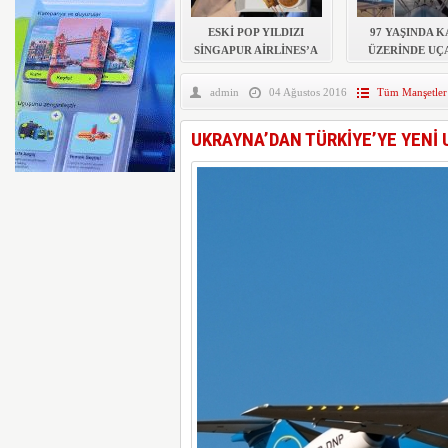
AYJET’TE 137. DÖNEM
ESKİ POP YILDIZI
97 YAŞINDA 
SİNGAPUR AİRLİNES’A
ÜZERİNDE UÇ
DAVA AÇTI
REKOR KIR
admin
04 Ağustos 2016
Tüm Manşetler
UKRAYNA’DAN TÜRKİYE’YE YENİ 