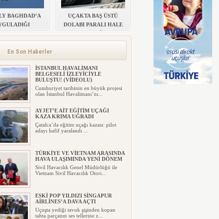
LY BAGHDAD’A
UÇAKTA BAŞ ÜSTÜ
YGULADIĞI
DOLABI PARALI HALE
RIMI KALDIRDI
GELDİ
En Son Haberler
İSTANBUL HAVALİMANI
BELGESELİ İZLEYİCİYLE
BULUŞTU! (VİDEOLU)
Cumhuriyet tarihinin en büyük projesi
olan İstanbul Havalimanı’nı...
AYJET’E AİT EĞİTİM UÇAĞI
KAZA KRIMA UĞRADI
Çatalca’da eğitim uçağı kazası: pilot
adayı hafif yaralandı ...
TÜRKİYE VE VİETNAM ARASINDA
HAVA ULAŞIMINDA YENİ DÖNEM
Sivil Havacılık Genel Müdürlüğü ile
Vietnam Sivil Havacılık Otori...
ESKİ POP YILDIZI SİNGAPUR
AİRLİNES’A DAVA AÇTI
Uçuşta yediği tavuk şişinden kopan
tahta parçanın ses tellerine z...