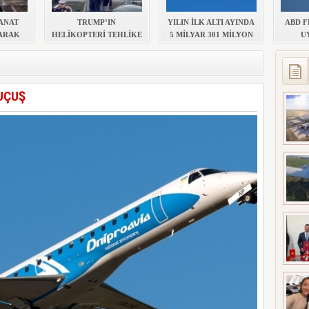
 MEZUNİYETİ
KANAT
TRUMP’IN
YILIN İLK ALTI AYINDA
ABD F
ARAK
HELİKOPTERİ TEHLİKE
5 MİLYAR 301 MİLYON
U
DI
ATLATTI
TL ZARAR AÇIKLADI
YAPTI
UÇUŞ