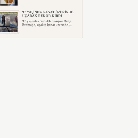
97 YAŞINDA KANAT ÜZERİNDE
UÇARAK REKOR KIRDI
97 yaşındaki emekli hemşire Betty
Bromage, uçakta kanat üzerinde ...
TRUMP’IN HELİKOPTERİ
TEHLİKE ATLATTI
Trump’ı taşıyan helikopter yolcu
uçağıyla yakın geçiş yaşadı: FAA...
YILIN İLK ALTI AYINDA 5 MİLYAR
301 MİLYON TL ZARAR AÇIKLADI
Türk Hava Yolları’nın Alman
Lufthansa ile ortağı olduğu
SunExpres...
ABD FLY BAGHDAD’A
UYGULADIĞI YAPTIRIMI
KALDIRDI
ABD Hazine Bakanlığı, daha önce
İran’ın İslam Devrim Muhafızları ...
UÇAKTA BAŞ ÜSTÜ DOLABI
PARALI HALE GELDİ
Uçak yolculuğunda büyük değişiklik:
Baş üstü dolabı Avustralyalı ...