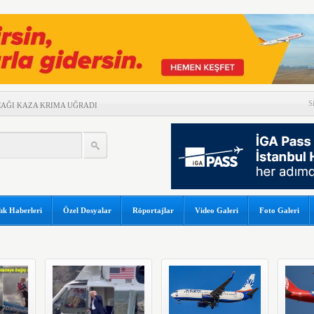
S
UÇAĞI KAZA KRIMA UĞRADI
 ARASINDA HAVA
NEM
GAPUR AİRLİNES’A DAVA AÇTI
ZERİNDE UÇARAK REKOR
İ TEHLİKE ATLATTI
ık Haberleri
Özel Dosyalar
Röportajlar
Video Galeri
Foto Galeri
A 5 MİLYAR 301 MİLYON TL
YGULADIĞI YAPTIRIMI
ABI PARALI HALE GELDİ
 SEKTÖREL YAZILIM