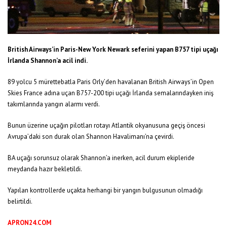
British Airways’in Paris-New York Newark seferini yapan B757 tipi uçağı
İrlanda Shannon’a acil indi.
89 yolcu 5 mürettebatla Paris Orly’den havalanan British Airways’in Open
Skies France adına uçan B757-200 tipi uçağı İrlanda semalarındayken iniş
takımlarında yangın alarmı verdi.
Bunun üzerine uçağın pilotları rotayı Atlantik okyanusuna geçiş öncesi
Avrupa’daki son durak olan Shannon Havalimanı’na çevirdi.
BA uçağı sorunsuz olarak Shannon’a inerken, acil durum ekipleride
meydanda hazır bekletildi.
Yapılan kontrollerde uçakta herhangi bir yangın bulgusunun olmadığı
belirtildi.
APRON24.COM