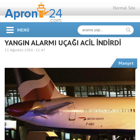
Normal Site
MENÜ
YANGIN ALARMI UÇAĞI ACİL İNDİRDİ
21 Ağustos 2016 -
11:47
Manşet