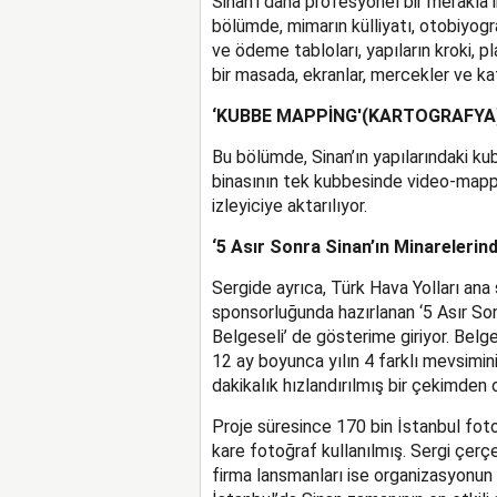
Sinan’ı daha profesyonel bir merakla 
bölümde, mimarın külliyatı, otobiyog
ve ödeme tabloları, yapıların kroki, 
bir masada, ekranlar, mercekler ve kata
‘KUBBE MAPPİNG'(KARTOGRAFYA
Bu bölümde, Sinan’ın yapılarındaki k
binasının tek kubbesinde video-mapp
izleyiciye aktarılıyor.
‘5 Asır Sonra Sinan’ın Minarelerin
Sergide ayrıca, Türk Hava Yolları ana
sponsorluğunda hazırlanan ‘5 Asır So
Belgeseli’ de gösterime giriyor. Belge
12 ay boyunca yılın 4 farklı mevsimi
dakikalık hızlandırılmış bir çekimden 
Proje süresince 170 bin İstanbul fot
kare fotoğraf kullanılmış. Sergi çerç
firma lansmanları ise organizasyonun 