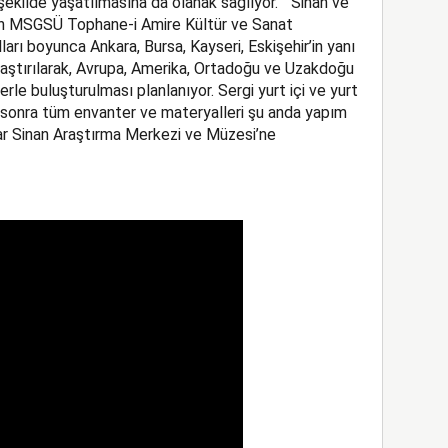
 şekilde yaşatılmasına da olanak sağlıyor. “Sinan ve
nin MSGSÜ Tophane-i Amire Kültür ve Sanat
arı boyunca Ankara, Bursa, Kayseri, Eskişehir’in yanı
olaştırılarak, Avrupa, Amerika, Ortadoğu ve Uzakdoğu
lerle buluşturulması planlanıyor. Sergi yurt içi ve yurt
 sonra tüm envanter ve materyalleri şu anda yapım
r Sinan Araştırma Merkezi ve Müzesi’ne