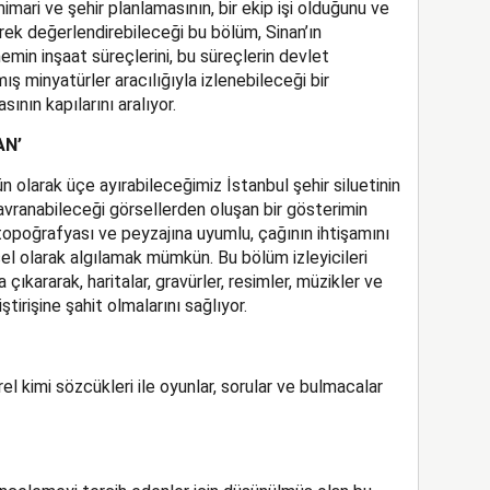
mari ve şehir planlamasının, bir ekip işi olduğunu ve
rek değerlendirebileceği bu bölüm, Sinan’ın
nemin inşaat süreçlerini, bu süreçlerin devlet
ış minyatürler aracılığıyla izlenebileceği bir
ının kapılarını aralıyor.
AN’
 olarak üçe ayırabileceğimiz İstanbul şehir siluetinin
kavranabileceği görsellerden oluşan bir gösterimin
topoğrafyası ve peyzajına uyumlu, çağının ihtişamını
rsel olarak algılamak mümkün. Bu bölüm izleyicileri
 çıkararak, haritalar, gravürler, resimler, müzikler ve
iştirişine şahit olmalarını sağlıyor.
 kimi sözcükleri ile oyunlar, sorular ve bulmacalar