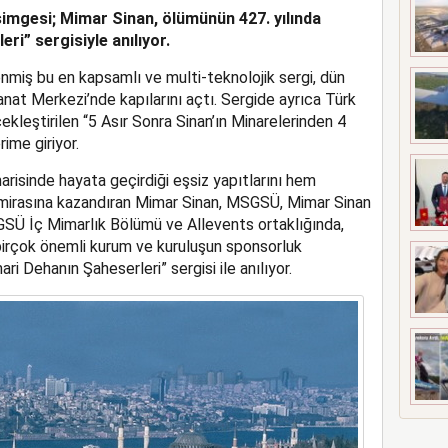
simgesi; Mimar Sinan, ölümünün 427. yılında
 MEZUNİYETİ
ri” sergisiyle anılıyor.
miş bu en kapsamlı ve multi-teknolojik sergi, dün
t Merkezi’nde kapılarını açtı. Sergide ayrıca Türk
kleştirilen “5 Asır Sonra Sinan’ın Minarelerinden 4
ime giriyor.
arisinde hayata geçirdiği eşsiz yapıtlarını hem
mirasına kazandıran Mimar Sinan, MSGSÜ, Mimar Sinan
Ü İç Mimarlık Bölümü ve Allevents ortaklığında,
 birçok önemli kurum ve kuruluşun sponsorluk
i Dehanın Şaheserleri” sergisi ile anılıyor.