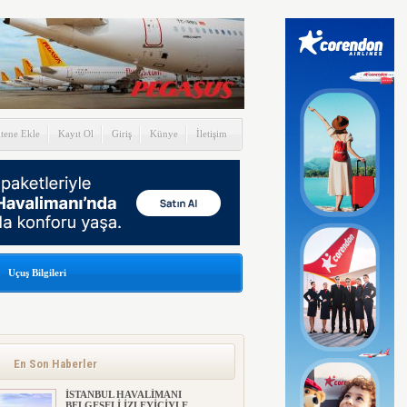
itene Ekle
Kayıt Ol
Giriş
Künye
İletişim
Uçuş Bilgileri
En Son Haberler
İSTANBUL HAVALİMANI
BELGESELİ İZLEYİCİYLE