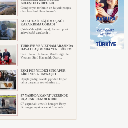
BULUŞTU! (VİDEOLU)
Cumhuriyet tarihinin en büyük projesi
olan İstanbul Havalimanı’nı...
AYJET’E AİT EĞİTİM UÇAĞI
KAZA KRIMA UĞRADI
Çatalca’da eğitim uçağı kazası: pilot
adayı hafif yaralandı ...
TÜRKİYE VE VİETNAM ARASINDA
HAVA ULAŞIMINDA YENİ DÖNEM
Sivil Havacılık Genel Müdürlüğü ile
Vietnam Sivil Havacılık Otori...
ESKİ POP YILDIZI SİNGAPUR
AİRLİNES’A DAVA AÇTI
Uçuşta yediği tavuk şişinden kopan
tahta parçanın ses tellerine z...
97 YAŞINDA KANAT ÜZERİNDE
UÇARAK REKOR KIRDI
97 yaşındaki emekli hemşire Betty
Bromage, uçakta kanat üzerinde ...
TRUMP’IN HELİKOPTERİ
TEHLİKE ATLATTI