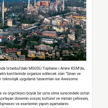
sında İstanbul’daki MSGSÜ Tophane-i Amire KSM’de,
arklı kentlerinde organize edilecek olan “Sinan ve
in teknolojik uygulama tasarımları ise Awesome
is ve örgütleyici büyük bir usta olma sürecindeki üstün
ırlayan dönemin sosyal, kültürel ve mimari çehresini,
ışmasını ve eserlerinin yapım aşamalarını