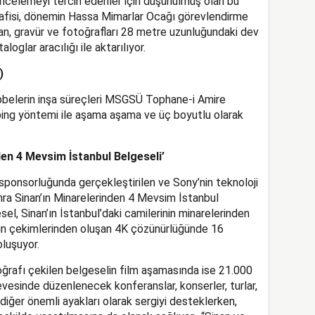
incelemeyi tercih edenler için düşünülmüş olan bu
rafisi, dönemin Hassa Mimarlar Ocağı görevlendirme
plan, gravür ve fotoğrafları 28 metre uzunluğundaki dev
loglar aracılığı ile aktarılıyor.
)
ubbelerin inşa süreçleri MSGSÜ Tophane-i Amire
ing yöntemi ile aşama aşama ve üç boyutlu olarak
den 4 Mevsim İstanbul Belgeseli’
 sponsorluğunda gerçekleştirilen ve Sony’nin teknoloji
nra Sinan’ın Minarelerinden 4 Mevsim İstanbul
sel, Sinan’ın İstanbul’daki camilerinin minarelerinden
nin çekimlerinden oluşan 4K çözünürlüğünde 16
oluşuyor.
oğrafı çekilen belgeselin film aşamasında ise 21.000
evesinde düzenlenecek konferanslar, konserler, turlar,
diğer önemli ayakları olarak sergiyi desteklerken,