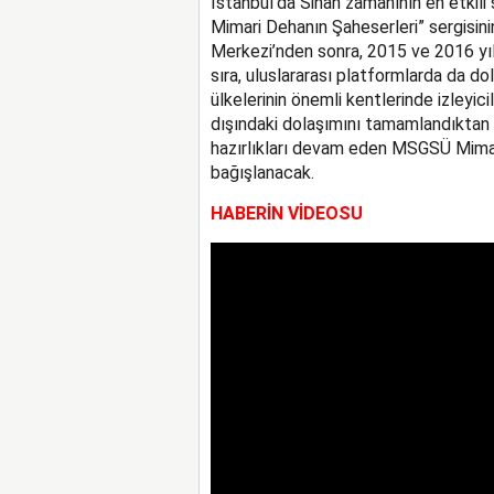
İstanbul’da Sinan zamanının en etkili
Mimari Dehanın Şaheserleri” sergisi
Merkezi’nden sonra, 2015 ve 2016 yıll
sıra, uluslararası platformlarda da d
ülkelerinin önemli kentlerinde izleyici
dışındaki dolaşımını tamamlandıktan
hazırlıkları devam eden MSGSÜ Mima
bağışlanacak.
HABERİN VİDEOSU