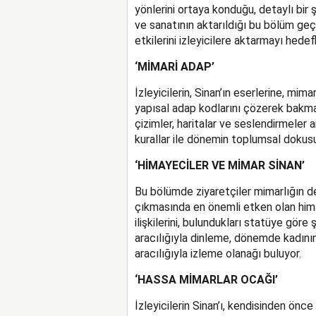
yönlerini ortaya konduğu, detaylı bir
ve sanatının aktarıldığı bu bölüm geçm
etkilerini izleyicilere aktarmayı hedefl
‘MİMARİ ADAP’
İzleyicilerin, Sinan’ın eserlerine, mimar
yapısal adap kodlarını çözerek bakma 
çizimler, haritalar ve seslendirmeler a
kurallar ile dönemin toplumsal dokusunu
‘HİMAYECİLER VE MİMAR SİNAN’
Bu bölümde ziyaretçiler mimarlığın d
çıkmasında en önemli etken olan hima
ilişkilerini, bulundukları statüye göre
aracılığıyla dinleme, dönemde kadının y
aracılığıyla izleme olanağı buluyor.
‘HASSA MİMARLAR OCAĞI’
İzleyicilerin Sinan’ı, kendisinden önc