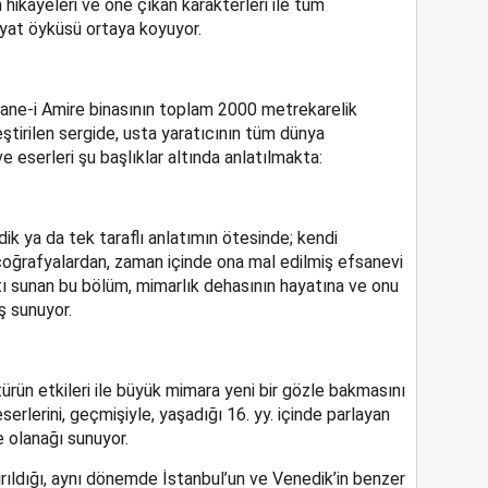
hikâyeleri ve öne çıkan karakterleri ile tüm
hayat öyküsü ortaya koyuyor.
ane-i Amire binasının toplam 2000 metrekarelik
tirilen sergide, usta yaratıcının tüm dünya
e eserleri şu başlıklar altında anlatılmakta:
dik ya da tek taraflı anlatımın ötesinde; kendi
 coğrafyalardan, zaman içinde ona mal edilmiş efsanevi
tı sunan bu bölüm, mimarlık dehasının hayatına ve onu
ş sunuyor.
türün etkileri ile büyük mimara yeni bir gözle bakmasını
erlerini, geçmişiyle, yaşadığı 16. yy. içinde parlayan
e olanağı sunuyor.
tırıldığı, aynı dönemde İstanbul’un ve Venedik’in benzer