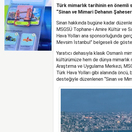
Türk mimarlık tarihinin en önemli 
AYJET’TE 137. DÖNEM
“Sinan ve Mimari Dehanın Şaheserle
Sinan hakkında bugüne kadar düzenlen
MSGSÜ Tophane-i Amire Kültür ve Sana
Hava Yolları ana sponsorluğunda gerçe
Mevsim İstanbul” belgeseli de göster
Yaratıcı dehasıyla klasik Osmanlı mim
kültürümüze hem de dünya mimarlık 
Araştırma ve Uygulama Merkezi, MSGS
Türk Hava Yolları gibi alanında öncü,
desteğiyle düzenlenen “Sinan ve Mimar