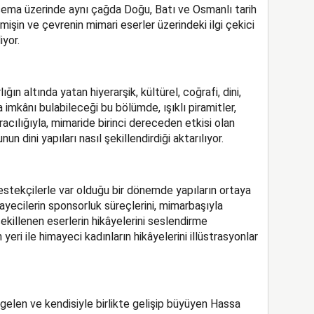
 şema üzerinde aynı çağda Doğu, Batı ve Osmanlı tarih
işin ve çevrenin mimari eserler üzerindeki ilgi çekici
iyor.
lığın altında yatan hiyerarşik, kültürel, coğrafi, dini,
imkânı bulabileceği bu bölümde, ışıklı piramitler,
racılığıyla, mimaride birinci dereceden etkisi olan
n dini yapıları nasıl şekillendirdiği aktarılıyor.
estekçilerle var olduğu bir dönemde yapıların ortaya
yecilerin sponsorluk süreçlerini, mimarbaşıyla
 şekillenen eserlerin hikâyelerini seslendirme
eri ile himayeci kadınların hikâyelerini illüstrasyonlar
e gelen ve kendisiyle birlikte gelişip büyüyen Hassa