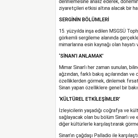
derinlemesine analiz ederek, dönemin 
ziyaretçileri etkisi altına alacak bir 
SERGİNİN BÖLÜMLERİ
15. yüzyılda inşa edilen MSGSÜ Toph
görkemli sergileme alanında gerçekleş
mimarlarına esin kaynağı olan hayatı v
‘SİNAN’I ANLAMAK’
Mimar Sinan’ı her zaman sunulan, bilin
ağzından, farklı bakış açılarından ve
özelliklerden görmek, dinlemek fırsa
Sinan yapan özelliklere genel bir bakı
‘KÜLTÜREL ETKİLEŞİMLER’
İzleyicilerin yaşadığı coğrafya ve kül
sağlayacak olan bu bölüm Sinan’ı ve es
diğer kültürlerle karşılaştırarak görm
Sinan’ın çağdaşı Palladio ile karşılaş