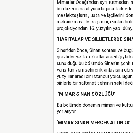
Mimarlar Ocağı’ndan ayrı tutmadan, mi
bu düzenin nasıl yürüdüğünü fark ede
meslektaşlarını, usta ve işçilerini, dö
mekanizması ile bağlarını, canlandırılm
projeksiyondan 16. yüzyılın yapı dünyas
‘HARİTALAR VE SİLUETLERDE SİN
Sinan’dan önce, Sinan sonrası ve bugün
gravürler ve fotoğraflar aracılığıyla 
sunulduğu bu bölümde Sinan’ın şehir 
yansıtan yeni şehircilik anlayışını gö
yüzyıllar arası bir İstanbul yolculuğuna
şiirlerle bir saltanat şehrinin şekil değ
‘
MİMAR SİNAN SÖZLÜĞÜ’
Bu bölümde dönemin mimari ve kültürel
yer alıyor.
‘MİMAR SİNAN MERCEK ALTINDA’