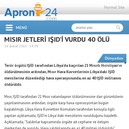
Normal Site
MENÜ
MISIR JETLERİ IŞID’İ VURDU 40 ÖLÜ
16 Şubat 2015 -
14:39
Dünyadan
Terör örgütü IŞİD tarafından Libya’da kaçırılan 21 Mısırlı Hıristiyan’ın
öldürülmesinin ardından, Mısır Hava Kuvvetlerinin Libya’daki IŞİD
mevzilerine düzenlediği hava operasyonunda, en az 40 IŞİD militanını
öldürüldü.
Mısır, IŞİD tarafından 21 Mısır vatandaşının öldürülmesine dair görüntülerin
yayınlanmasının ardından, örgüte karşı hava operasyonları bugün
başlatılmıştı. Libya Hava Kuvvetleri Komutanı tarafından konuyla ilgili
yapılan açıklamada, IŞİD’in Libya’daki mevzilerini vurulduğunu kaydetti.
Açıklamada, “Saldırılar kapsamında örgüte ait cephane ve iletişim
merkezleri de vuruldu. Hava saldırılarında en az 40 militan öldürüldü”