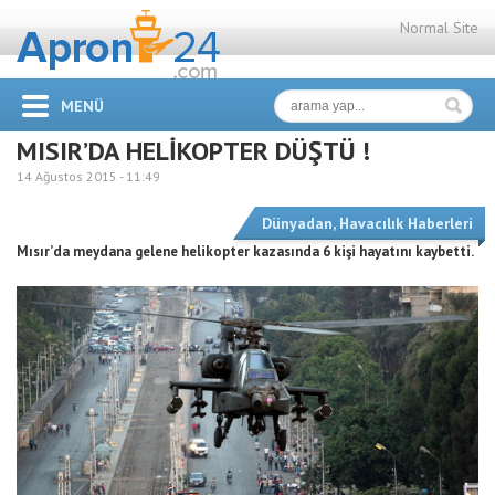
Normal Site
MENÜ
MISIR’DA HELİKOPTER DÜŞTÜ !
14 Ağustos 2015 -
11:49
Dünyadan
,
Havacılık Haberleri
Mısır’da meydana gelene helikopter kazasında 6 kişi hayatını kaybetti.