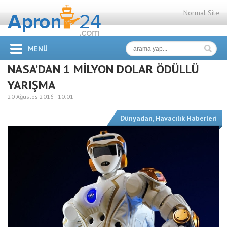
Normal Site
MENÜ
NASA’DAN 1 MİLYON DOLAR ÖDÜLLÜ
YARIŞMA
20 Ağustos 2016 -
10:01
Dünyadan
,
Havacılık Haberleri