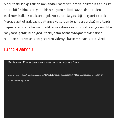
Sibel Yazıcı ise gezdikleri mekandaki merdivenlerden indikten kısa bir süre
sonra bütün binaların yerle bir olduğunu belirtti. Yazıcı, depremden
etkilenen halkın sokaklarda çok zor durumda yaşadığına işaret ederek,
Nepal’e acil olarak çadır, battaniye ve su gönderilmesi gerektiğini bildirdi.
Depremden sonra hiç uyumadıklarını aktaran Yazıcı, sürekli artçı sarsıntılar
meydana geldiğini söyledi. Yazıcı, daha sonra fotoğraf makinesinde
bulunan deprem anlarını gösteren videoyu basın mensuplarına izletti.
HABERİN VİDEOSU
Video
Media error: Format(s) not supported or source(s) not found
oynatıcı
Dosyayı indir: https://video1.cihan.com.tr/dl1/69151e4b5a5c4f25e926053e07d2f324/53756e20/prx_mp4/26-04-
2015/1765471.mp4?_=1