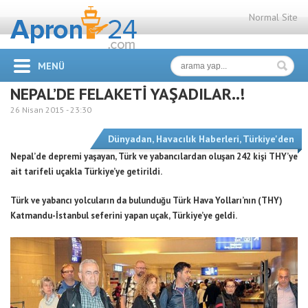
Normal Site
MENÜ
NEPAL’DE FELAKETİ YAŞADILAR..!
26 Nisan 2015 -
23:30
Dünyadan
,
Havacılık Haberleri
,
Türkiye'den
Nepal’de depremi yaşayan, Türk ve yabancılardan oluşan 242 kişi THY’ye
ait tarifeli uçakla Türkiye’ye getirildi.
Türk ve yabancı yolcuların da bulunduğu Türk Hava Yolları’nın (THY)
Katmandu-İstanbul seferini yapan uçak, Türkiye’ye geldi.