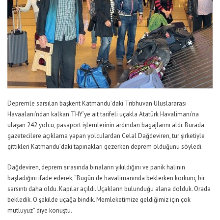
Depremle sarsılan başkent Katmandu’daki Tribhuvan Uluslararası
Havaalanı’ndan kalkan THY’ye ait tarifeli uçakla Atatürk Havalimanı’na
ulaşan 242 yolcu, pasaport işlemlerinin ardından bagajlarını aldı. Burada
gazetecilere açıklama yapan yolculardan Celal Dağdeviren, tur şirketiyle
gittikleri Katmandu’daki tapınakları gezerken deprem olduğunu söyledi.
Dağdeviren, deprem sırasında binaların yıkıldığını ve panik halinin
başladığını ifade ederek, “Bugün de havalimanında beklerken korkunç bir
sarsıntı daha oldu. Kapılar açıldı. Uçakların bulunduğu alana dolduk. Orada
bekledik. O şekilde uçağa bindik. Memleketimize geldiğimiz için çok
mutluyuz” diye konuştu.