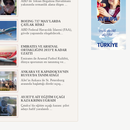
ABD’de Teksas Bogalusa Havalimanı
yakınında ormanlık alana düşen ...
BOEING 737 MAX’LARDA
ÇATLAK RİSKİ
ABD Federal Havacılık İdaresi (FAA),
gövde yapısında oluşabilecek...
EMIRATES VE ARSENAL
ORTAKLIĞINI 2033’E KADAR
UZATTI
Emirates ile Arsenal Futbol Kulübü,
dünya sporunun en tanınmış ve...
ANKARA VE KAPADOKYA’NIN
RUSYA’DA TANIM ATAĞI
AJet’in Ankara ile St. Petersburg
arasında başlattığı direkt uçuş...
AYJET’E AİT EĞİTİM UÇAĞI
KAZA KRIMA UĞRADI
Çatalca’da eğitim uçağı kazası: pilot
adayı hafif yaralandı ...
TÜRKİYE VE VİETNAM ARASINDA
HAVA ULAŞIMINDA YENİ DÖNEM