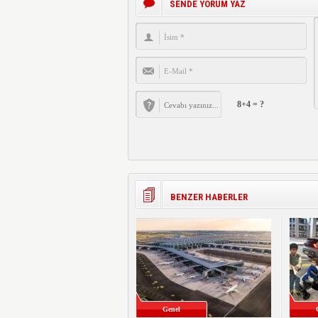
SENDE YORUM YAZ
8+4 = ?
BENZER HABERLER
Genel