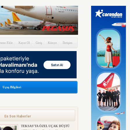
itene Ekle
Kayıt Ol
Giriş
Künye
İletişim
Uçuş Bilgileri
İSTANBUL HAVALİMANI
BELGESELİ İZLEYİCİYLE
BULUŞTU! (VİDEOLU)
Cumhuriyet tarihinin en büyük projesi
En Son Haberler
olan İstanbul Havalimanı’nı...
TEKSAS’TA ÖZEL UÇAK DÜŞTÜ