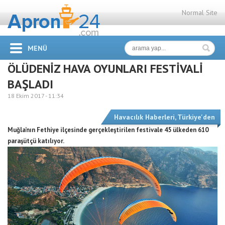
Normal Site
MENÜ
ÖLÜDENİZ HAVA OYUNLARI FESTİVALİ
BAŞLADI
18 Ekim 2017 -
11:34
Havacılık Haberleri
,
Türkiye'den
Muğla’nın Fethiye ilçesinde gerçekleştirilen festivale 45 ülkeden 610
paraşütçü katılıyor.