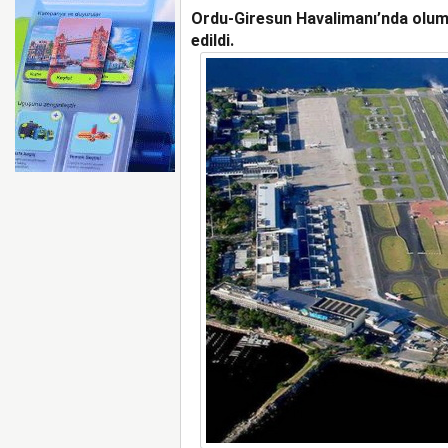
Ordu-Giresun Havalimanı’nda olumsu
MURAT ŞEKER, 6 AYLI
DEĞERLENDİRDİ
edildi.