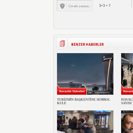
3+3 = ?
BENZER HABERLER
Havacılık Haberleri
Havacıl
TURİZMİN BAŞKENTİNE SEMBOL
HAVAL
KULE
SAYISI