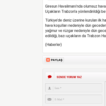
Giresun Havalimanı’nda olumsuz hava ko
Uçakların Trabzon’a yönlendirildiği beli
Türkiye’de deniz üzerine kurulan ilk 
hava koşulları nedeniyle dün geceden 
yağmur ve rüzgar nedeniyle dün geced
edildiği, bazı uçakların da Trabzon Hava
(Haberler)
SENDE YORUM YAZ