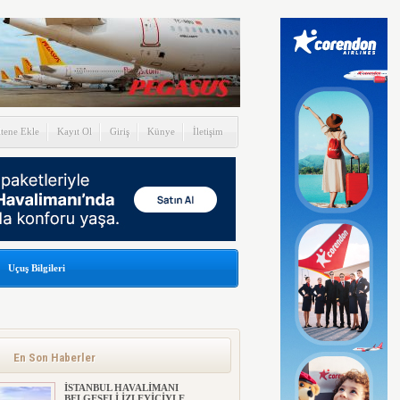
itene Ekle
Kayıt Ol
Giriş
Künye
İletişim
Uçuş Bilgileri
En Son Haberler
İSTANBUL HAVALİMANI
BELGESELİ İZLEYİCİYLE