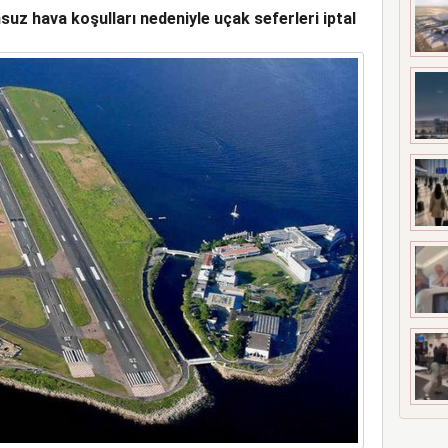
z hava koşulları nedeniyle uçak seferleri iptal
K SONUÇLARI