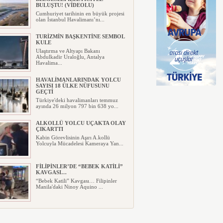
BULUŞTU! (VİDEOLU)
Cumhuriyet tarihinin en büyük projesi
olan İstanbul Havalimanı’nı...
TURİZMİN BAŞKENTİNE SEMBOL
KULE
Ulaştırma ve Altyapı Bakanı
Abdulkadir Uraloğlu, Antalya
Havalima...
HAVALİMANLARINDAK YOLCU
SAYISI 18 ÜLKE NÜFUSUNU
GEÇTİ
Türkiye'deki havalimanları temmuz
ayında 26 milyon 797 bin 638 yo...
ALKOLLÜ YOLCU UÇAKTA OLAY
ÇIKARTTI
Kabin Görevlisinin Aşırı A.kollü
Yolcuyla Mücadelesi Kameraya Yan...
FİLİPİNLER’DE “BEBEK KATİLİ”
KAVGASI…
“Bebek Katili” Kavgası… Filipinler
Manila'daki Ninoy Aquino ...
MURAT ÜLKER’DEN THY’NİN
DİJİTAL DÖNÜŞÜM YILLARINA
BAKIŞ