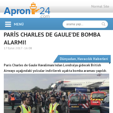
Normal Site
MENÜ
PARİS CHARLES DE GAULE’DE BOMBA
ALARMI!
17 Eylül 2017 -
16:08
Dünyadan
,
Havacılık Haberleri
Paris Charles de Gaule Havalimanı’ndan Londra’ya gidecek British
Airways uçağındaki yolcular indirilerek uçakta bomba araması yapıldı.