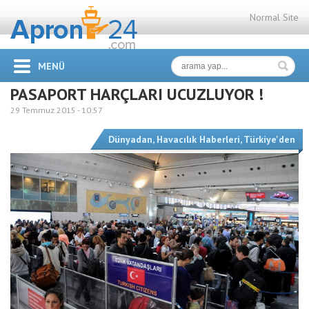
Normal Site
MENÜ
PASAPORT HARÇLARI UCUZLUYOR !
29 Temmuz 2015 -
10:57
Dünyadan
,
Havacılık Haberleri
,
Türkiye'den