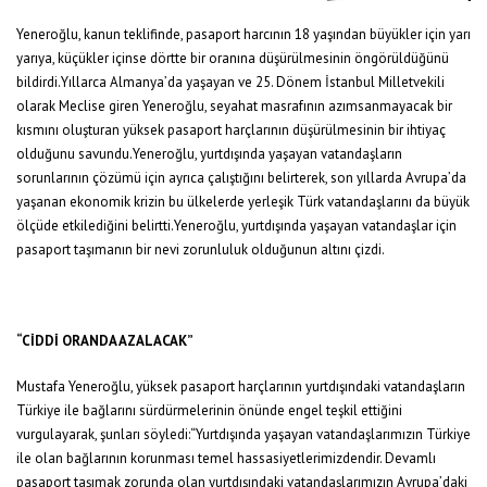
Yeneroğlu, kanun teklifinde, pasaport harcının 18 yaşından büyükler için yarı
yarıya, küçükler içinse dörtte bir oranına düşürülmesinin öngörüldüğünü
bildirdi.Yıllarca Almanya’da yaşayan ve 25. Dönem İstanbul Milletvekili
olarak Meclise giren Yeneroğlu, seyahat masrafının azımsanmayacak bir
kısmını oluşturan yüksek pasaport harçlarının düşürülmesinin bir ihtiyaç
olduğunu savundu.Yeneroğlu, yurtdışında yaşayan vatandaşların
sorunlarının çözümü için ayrıca çalıştığını belirterek, son yıllarda Avrupa’da
yaşanan ekonomik krizin bu ülkelerde yerleşik Türk vatandaşlarını da büyük
ölçüde etkilediğini belirtti.Yeneroğlu, yurtdışında yaşayan vatandaşlar için
pasaport taşımanın bir nevi zorunluluk olduğunun altını çizdi.
“CİDDİ ORANDA AZALACAK”
Mustafa Yeneroğlu, yüksek pasaport harçlarının yurtdışındaki vatandaşların
Türkiye ile bağlarını sürdürmelerinin önünde engel teşkil ettiğini
vurgulayarak, şunları söyledi:“Yurtdışında yaşayan vatandaşlarımızın Türkiye
ile olan bağlarının korunması temel hassasiyetlerimizdendir. Devamlı
pasaport taşımak zorunda olan yurtdışındaki vatandaşlarımızın Avrupa’daki