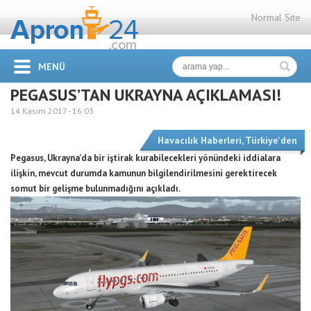
Normal Site
MENÜ
PEGASUS’TAN UKRAYNA AÇIKLAMASI!
14 Kasım 2017 -
16:03
Havacılık Haberleri
,
Türkiye'den
Pegasus, Ukrayna’da bir iştirak kurabilecekleri yönündeki iddialara
ilişkin, mevcut durumda kamunun bilgilendirilmesini gerektirecek
somut bir gelişme bulunmadığını açıkladı.