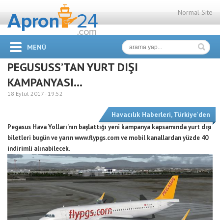
Normal Site
MENÜ
PEGUSUSS’TAN YURT DIŞI
KAMPANYASI…
18 Eylül 2017 -
19:52
Havacılık Haberleri
,
Türkiye'den
Pegasus Hava Yolları’nın başlattığı yeni kampanya kapsamında yurt dışı
biletleri bugün ve yarın www.flypgs.com ve mobil kanallardan yüzde 40
indirimli alınabilecek.