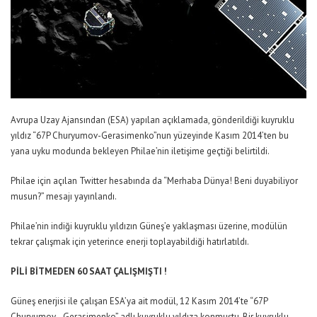
Avrupa Uzay Ajansından (ESA) yapılan açıklamada, gönderildiği kuyruklu
yıldız “67P Churyumov-Gerasimenko”nun yüzeyinde Kasım 2014’ten bu
yana uyku modunda bekleyen Philae’nin iletişime geçtiği belirtildi.
Philae için açılan Twitter hesabında da “Merhaba Dünya! Beni duyabiliyor
musun?” mesajı yayınlandı.
Philae’nin indiği kuyruklu yıldızın Güneş’e yaklaşması üzerine, modülün
tekrar çalışmak için yeterince enerji toplayabildiği hatırlatıldı.
PİLİ BİTMEDEN 60 SAAT ÇALIŞMIŞTI !
Güneş enerjisi ile çalışan ESA’ya ait modül, 12 Kasım 2014’te “67P
Churyumov–Gerasimenko” adlı kuyruklu yıldıza konmuştu. Bir kuyruklu