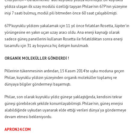
yıldıza ulaşan ilk uzay modülü özelliği taşıyan Philae’nin 67P’nin yüzeyine
inişi 7 saati bulmuş, modül pili bitmeden önce 60 saat çalışabilmişti.
67P kuyruklu yıldızını yakalamak için 11 yıl önce fırlatılan Rosetta, Jüpiter’in
yörüngesine en yakın uçan uzay aracı oldu. Ana enerji kaynağı olarak
sadece güneş panellerini kullanan Rosetta ile fırlatıldıktan sonra enerji
tasarrufu için 31 ay boyunca hiç iletişim kurulmadı.
ORGANİK MOLEKÜLLER GÖNDERDİ !
Pillerinin tükenmesinin ardından, 15 Kasım 2014’te uyku moduna geçen
Philae, kuyruklu yıldızın yüzeyinden organik moleküller toplamış ve
dünyaya bilgiler göndermeyi başarmıştı.
Philae, son olarak kuyruklu yıldız güneşe yaklaştığında, kendisini tekrar
güneşi görebilecek şekilde konumlayabilmişti. Philae’nin, güneş enerjisi
alabildiğinde uykudan uyanarak elde ettiği verileri dünya’ya göndermeye
devam etmesi bekleniyordu.
APRON24.COM