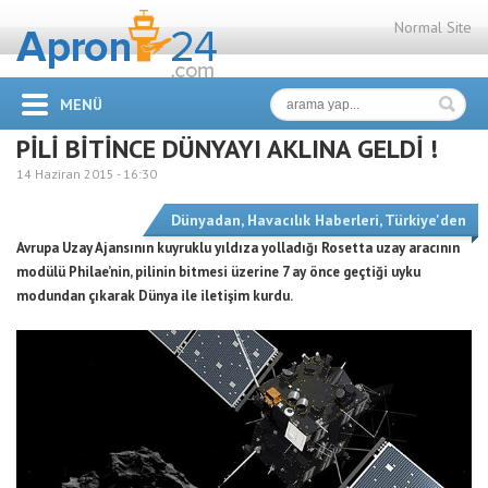
Normal Site
MENÜ
PİLİ BİTİNCE DÜNYAYI AKLINA GELDİ !
14 Haziran 2015 -
16:30
Dünyadan
,
Havacılık Haberleri
,
Türkiye'den
Avrupa Uzay Ajansının kuyruklu yıldıza yolladığı Rosetta uzay aracının
modülü Philae’nin, pilinin bitmesi üzerine 7 ay önce geçtiği uyku
modundan çıkarak Dünya ile iletişim kurdu.