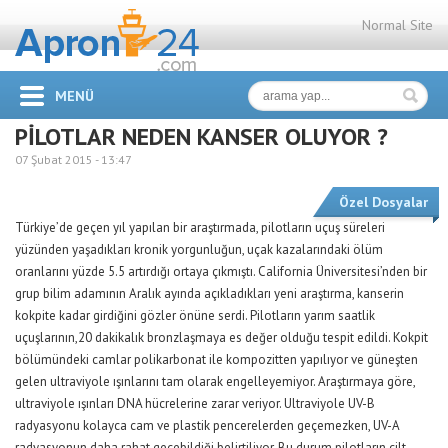
Normal Site
MENÜ
PİLOTLAR NEDEN KANSER OLUYOR ?
07 Şubat 2015 -
13:47
Özel Dosyalar
Türkiye’de geçen yıl yapılan bir araştırmada, pilotların uçuş süreleri
yüzünden yaşadıkları kronik yorgunluğun, uçak kazalarındaki ölüm
oranlarını yüzde 5.5 artırdığı ortaya çıkmıştı. California Üniversitesi’nden bir
grup bilim adamının Aralık ayında açıkladıkları yeni araştırma, kanserin
kokpite kadar girdiğini gözler önüne serdi. Pilotların yarım saatlik
uçuşlarının,20 dakikalık bronzlaşmaya es değer olduğu tespit edildi. Kokpit
bölümündeki camlar polikarbonat ile kompozitten yapılıyor ve güneşten
gelen ultraviyole ışınlarını tam olarak engelleyemiyor. Araştırmaya göre,
ultraviyole ışınları DNA hücrelerine zarar veriyor. Ultraviyole UV-B
radyasyonu kolayca cam ve plastik pencerelerden geçemezken, UV-A
radyasyonun daha rahat geçebildiği belirtiliyor. Bu durum pilotların cilt